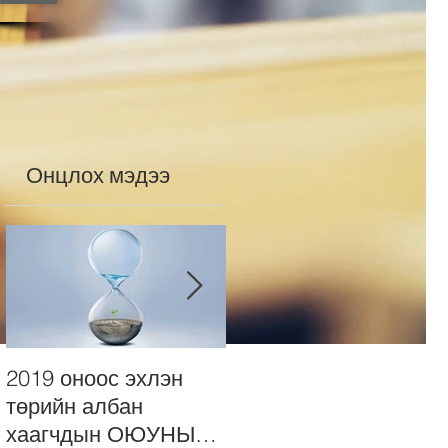
Онцлох мэдээ
2019 оноос эхлэн
Нийт монголчуудад
төрийн албан
сонордуулах ТУНХАГ
хаагчдын ОЮУНЫ