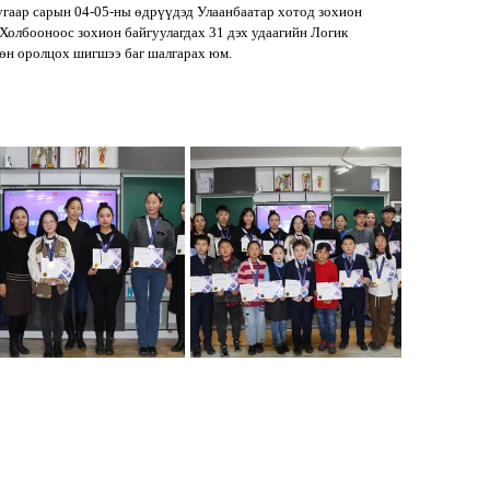
угаар сарын 04-05-ны өдрүүдэд Улаанбаатар хотод зохион 
Холбооноос зохион байгуулагдах 31 дэх удаагийн Логик 
өн оролцох шигшээ баг шалгарах юм.