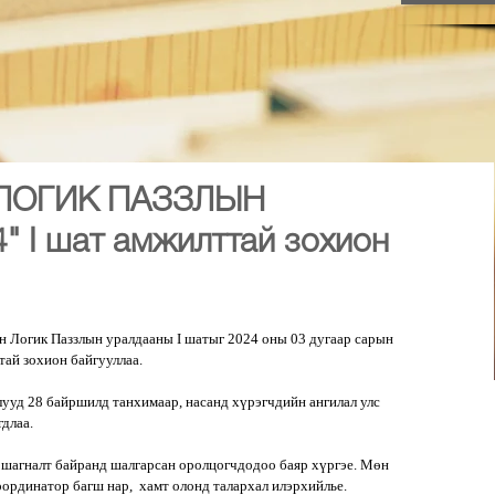
ЛОГИК ПАЗЗЛЫН
 I шат амжилттай зохион
 Логик Паззлын уралдааны I шатыг 2024 оны 03 дугаар сарын 
тай зохион байгууллаа.
гиллууд 28 байршилд танхимаар, насанд хүрэгчдийн ангилал улс 
длаа.
 шагналт байранд шалгарсан оролцогчдодоо баяр хүргэе. Мөн 
оординатор багш нар,  хамт олонд талархал илэрхийлье.