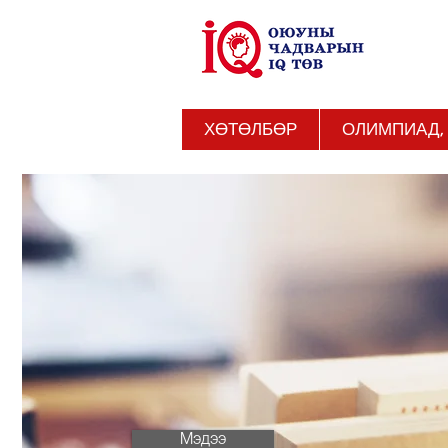
ХӨТӨЛБӨР
ОЛИМПИАД,
Мэдээ