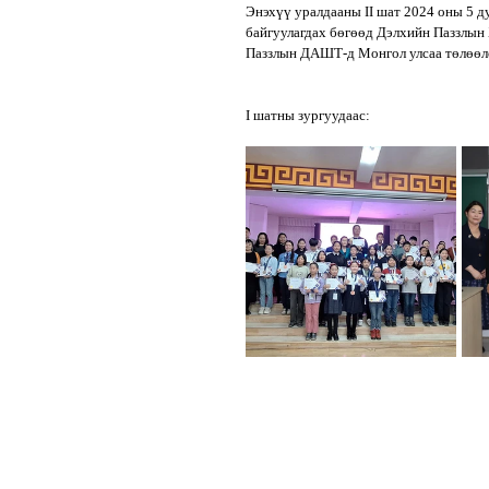
Энэхүү уралдааны II шат 2024 оны 5 д
байгуулагдах бөгөөд Дэлхийн Паззлын 
Паззлын ДАШТ-д Монгол улсаа төлөөл
I шатны зургуудаас: