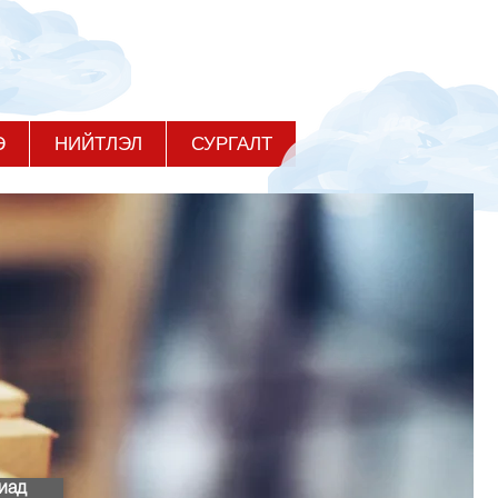
Э
НИЙТЛЭЛ
СУРГАЛТ
иад