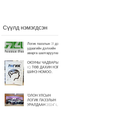
ЧАДВАРЫГ шалгана
Сүүлд нэмэгдсэн
Логик паззлын 31 дэх
удаагийн дэлхийн
аварга шалгаруулах
тэмцээний
Instruction Booklet
ОЮУНЫ ЧАДВАРЫН
нийтлэгдлээ.
IQ ТӨВ ДАХИН НЭГ
ШИНЭ НОМОО
УНШИГЧ ТАНД
ТАНИЛЦУУЛЖ
БАЙНА
"ОЛОН УЛСЫН
ЛОГИК ПАЗЗЛЫН
УРАЛДААН 2024" I
шат амжилттай
зохион