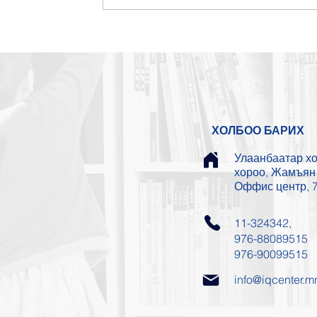
ХОЛБОО БАРИХ
Улаанбаатар хот
хороо, Жамъян 
Оффис центр, 7
11-324342,
976-88089515
976-90099515
info@iqcenter.m