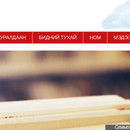
 УРАЛДААН
БИДНИЙ ТУХАЙ
НОМ
МЭДЭ
Олимп