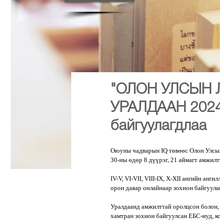
"ОЛОН УЛСЫН 
УРАЛДААН 2024"
байгуулагдлаа
Оюуны чадварын IQ төвөөс Олон Улсын
30-ны өдөр 8 дүүрэг, 21 аймагт амжилт
IV-V, VI-VII, VIII-IX, X-XII ангийн ан
орон даяар онлайнаар зохион байгуулаг
Уралдаанд амжилттай оролцсон болон,
хамтран зохион байгуулсан ЕБС-иуд, к