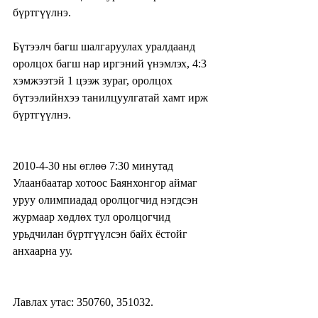
бүртгүүлнэ.
Бүтээлч багш шалгаруулах уралдаанд 
оролцох багш нар иргэний үнэмлэх, 4:3 
хэмжээтэй 1 цээж зураг, оролцох 
бүтээлийнхээ танилцуулгатай хамт ирж 
бүртгүүлнэ.
2010-4-30 ны өглөө 7:30 минутад 
Улаанбаатар хотоос Баянхонгор аймаг 
уруу олимпиадад оролцогчид нэгдсэн 
журмаар хөдлөх тул оролцогчид 
урьдчилан бүртгүүлсэн байх ёстойг 
анхаарна уу.
Лавлах утас: 350760, 351032.