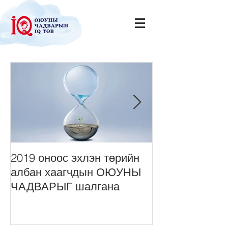
2019 оноос эхлэн төрийн
Нийт монголч
албан хаагчдын ОЮУНЫ
сонордуулах 
ЧАДВАРЫГ шалгана