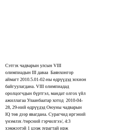
Сэтгэх чадварын улсын VIII 
олимпиадын III даваа  Баянхонгор 
аймагт 2010.5.01-02-ны өдрүүдэд зохион 
байгуулагдана. VIII олимпиадад 
оролцогчдын бүртгэл, мандат олгох үйл 
ажиллагаа Улаанбаатар хотод  2010-04-
28, 29-ний өдрүүдэд Оюуны чадварын 
IQ төв дээр явагдана. Сурагчид иргэний 
үнэмлэх /төрсний гэрчилгээ/, 4:3 
хэмжээтэй 1 цээж зурагтай ирж 