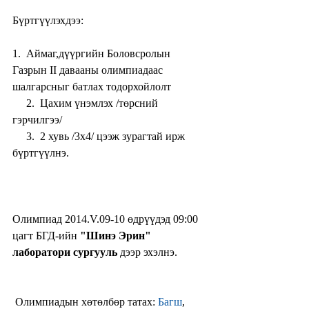
Бүртгүүлэхдээ:
1.  Аймаг,дүүргийн Боловсролын 
Газрын II давааны олимпиадаас 
шалгарсныг батлах тодорхойлолт
     2.  Цахим үнэмлэх /төрсний 
гэрчилгээ/
     3.  2 хувь /3х4/ цээж зурагтай ирж 
бүртгүүлнэ.
Олимпиад 2014.V.09-10 өдрүүдэд 09:00 
цагт БГД-ийн 
"Шинэ Эрин" 
лаборатори сургууль
 дээр эхэлнэ.
 Олимпиадын хөтөлбөр татах: 
Багш
, 