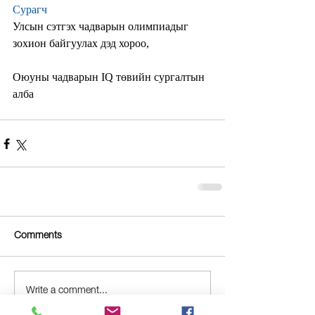
Сурагч
Улсын сэтгэх чадварын олимпиадыг 
зохион байгуулах дэд хороо,
Оюуны чадварын IQ төвийн сургалтын 
алба
Comments
Write a comment...