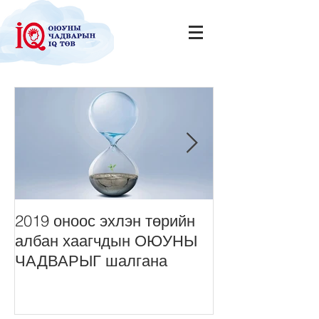
2019 оноос эхлэн төрийн
Нийт монголч
албан хаагчдын ОЮУНЫ
сонордуулах 
ЧАДВАРЫГ шалгана