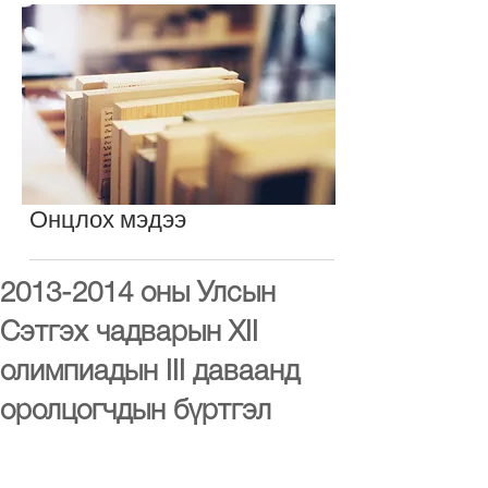
Онцлох мэдээ
2013-2014 оны Улсын
Cэтгэх чадварын XII
олимпиадын III даваанд
оролцогчдын бүртгэл