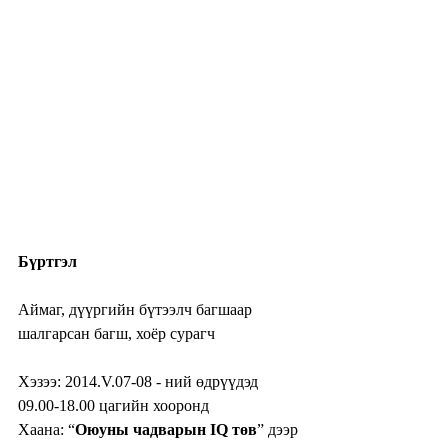
Бүртгэл
Аймаг, дүүргийн бүтээлч багшаар 
шалгарсан багш, хоёр сурагч
Хэзээ: 2014.V.07-08 - ний өдрүүдэд 
09.00-18.00 цагийн хооронд 
Хаана: “
Оюуны чадварын IQ төв
” дээр