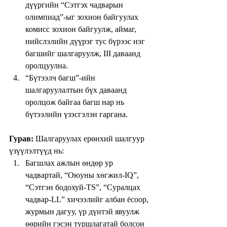
дүүргийн “Сэтгэх чадварын 
oлимпиад”-ыг зохион байгуулах 
комисс зохион байгуулж, аймаг, 
нийслэлийн дүүрэг тус бүрээс нэг 
багшийг шалгаруулж, III даваанд 
оролцуулна.  
“Бүтээлч багш”-ийн 
шалгаруулалтын бүх даваанд 
оролцож байгаа багш нар нь 
бүтээлийн үзэсгэлэн гаргана. 
Гурав:
 Шалгаруулах ерөнхий шалгуур 
үзүүлэлтүүд нь: 
Багшлах ажлын өндөр ур 
чадвартай, “Оюуны хөгжил-IQ”, 
“Сэтгэн бодохуй-TS”, “Суралцах 
чадвар-LL” хичээлийг албан ёсоор, 
журмын дагуу, үр дүнтэй явуулж 
өөрийн гэсэн туршлагатай болсон 