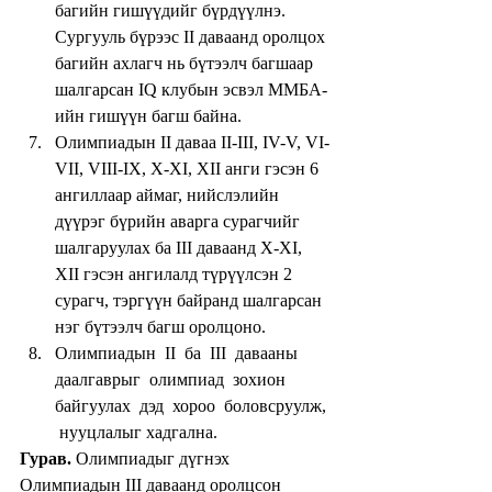
багийн гишүүдийг бүрдүүлнэ. 
Сургууль бүрээс II даваанд оролцох 
багийн ахлагч нь бүтээлч багшаар 
шалгарсан IQ клубын эсвэл ММБА-
ийн гишүүн багш байна.    
Олимпиадын II даваа II-III, IV-V, VI-
VII, VIII-IX, X-XI, XII анги гэсэн 6 
ангиллаар аймаг, нийслэлийн 
дүүрэг бүрийн аварга сурагчийг 
шалгаруулах ба III даваанд X-XI, 
XII гэсэн ангилалд түрүүлсэн 2 
сурагч, тэргүүн байранд шалгарсан  
нэг бүтээлч багш оролцоно.  
Олимпиадын  II  ба  III  давааны  
даалгаврыг  олимпиад  зохион  
байгуулах  дэд  хороо  боловсруулж, 
 нууцлалыг хадгална. 
Гурав.
 Олимпиадыг дүгнэх
Олимпиадын III даваанд оролцсон 