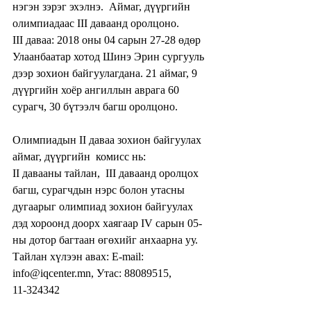
нэгэн зэрэг эхэлнэ.  Аймаг, дүүргийн 
олимпиадаас III даваанд оролцоно.
III даваа: 2018 оны 04 сарын 27-28 өдөр 
Улаанбаатар хотод Шинэ Эрин сургууль 
дээр зохион байгуулагдана. 21 аймаг, 9 
дүүргийн хоёр ангиллын аврага 60 
сурагч, 30 бүтээлч багш оролцоно.
Олимпиадын II даваа зохион байгуулах 
аймаг, дүүргийн  комисс нь:
II давааны тайлан,  III даваанд оролцох 
багш, сурагчдын нэрс болон утасны 
дугаарыг олимпиад зохион байгуулах 
дэд хороонд доорх хаягаар IV сарын 05-
ны дотор багтаан өгөхийг анхаарна уу. 
Тайлан хүлээн авах: E-mail: 
info@iqcenter.mn, Утас: 88089515, 
11-324342