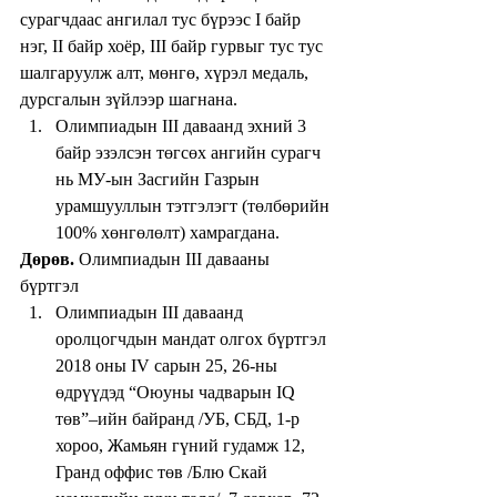
сурагчдаас ангилал тус бүрээс I байр 
нэг, II байр хоёр, III байр гурвыг тус тус 
шалгаруулж алт, мөнгө, хүрэл медаль, 
дурсгалын зүйлээр шагнана. 
Олимпиадын III даваанд эхний 3 
байр эзэлсэн төгсөх ангийн сурагч 
нь МУ-ын Засгийн Газрын 
урамшууллын тэтгэлэгт (төлбөрийн 
100% хөнгөлөлт) хамрагдана. 
Дөрөв.
 Олимпиадын III давааны 
бүртгэл 
Олимпиадын III даваанд 
оролцогчдын мандат олгох бүртгэл  
2018 оны IV сарын 25, 26-ны 
өдрүүдэд “Оюуны чадварын IQ 
төв”–ийн байранд /УБ, СБД, 1-р 
хороо, Жамьян гүний гудамж 12, 
Гранд оффис төв /Блю Скай 