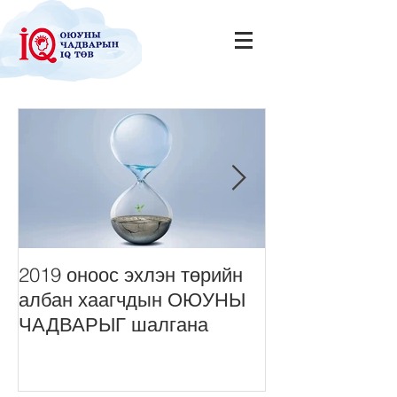
2019 оноос эхлэн төрийн
Нийт монголч
албан хаагчдын ОЮУНЫ
сонордуулах 
ЧАДВАРЫГ шалгана