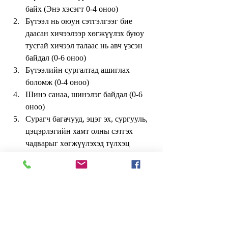
байх (Энэ хэсэгт 0-4 оноо)  
Бүтээл нь оюун сэтгэлгээг бие 
даасан хичээлээр хөгжүүлэх буюу 
тусгай хичээл талаас нь авч үзсэн 
байдал (0-6 оноо)  
Бүтээлийн сургалтад ашиглах 
боломж (0-4 оноо)  
Шинэ санаа, шинэлэг байдал (0-6 
оноо)  
Сурагч багачууд, эцэг эх, сургууль, 
цэцэрлэгийн хамт олны сэтгэх 
чадварыг хөгжүүлэхэд түлхэц 
өгөхүйц тохилог орчин, анги 
кабинетыг бий болгосон, эсхүл 
оюун сэтгэхүйг хөгжүүлэх 
хичээлийг заах шинэ технологи 
боловсруулан хэрэгжүүлж байгаа (0-
6 оноо)  