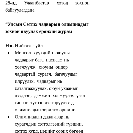
28-нд Улаанбаатар хотод зохион 
байгуулагдана.
“Улсын Сэтгэх чадварын олимпиадыг 
зохион явуулах ерөнхий журам”
Нэг.
 Нийтлэг зүйл​ 
Монгол  хүүхдийн  оюуны  
чадварыг бага  наснаас  нь  
хөгжүүлж,  оюуны  өндөр 
чадвартай  сурагч,  багачуудыг 
илрүүлэх,  чадварыг нь 
баталгаажуулах, оюун ухааныг  
дээдлэн,  дэмжин  хөгжүүлэх  үзэл 
санааг  түгээн дэлгэрүүлэхэд 
олимпиадын зорилго оршино.  
Олимпиадын даалгавар нь 
сурагчдын сэтгэлгээний түвшин, 
сэтгэх хурд, цэцийг сорих бөгөөд 