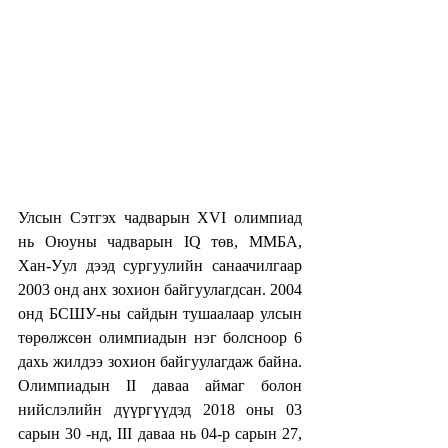
Улсын Сэтгэх чадварын XVI олимпиад 
нь Оюуны чадварын IQ төв, ММБА, 
Хан-Уул дээд сургуулийн санаачилгаар 
2003 онд анх зохион байгуулагдсан. 2004 
онд БСШУ-ны сайдын тушаалаар улсын 
төрөлжсөн олимпиадын нэг болсноор 6 
дахь жилдээ зохион байгуулагдаж байна.  
Олимпиадын II даваа аймаг болон 
нийслэлийн дүүргүүдэд 2018 оны 03 
сарын 30 -нд, III даваа нь 04-р сарын 27, 