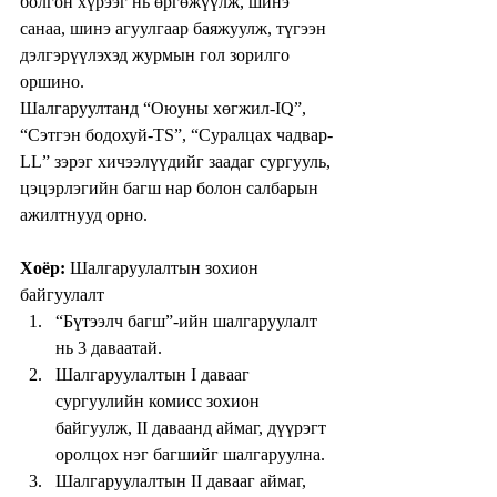
болгон хүрээг нь өргөжүүлж, шинэ 
санаа, шинэ агуулгаар баяжуулж, түгээн 
дэлгэрүүлэхэд журмын гол зорилго 
оршино.
Шалгаруултанд “Оюуны хөгжил-IQ”, 
“Сэтгэн бодохуй-TS”, “Суралцах чадвар-
LL” зэрэг хичээлүүдийг заадаг сургууль, 
цэцэрлэгийн багш нар болон салбарын 
ажилтнууд орно.
Хоёр:
 Шалгаруулалтын зохион 
байгуулалт 
“Бүтээлч багш”-ийн шалгаруулалт 
нь 3 даваатай.  
Шалгаруулалтын I давааг 
сургуулийн комисс зохион 
байгуулж, II даваанд аймаг, дүүрэгт 
oролцох нэг багшийг шалгаруулна.  
Шалгаруулалтын II давааг аймаг, 