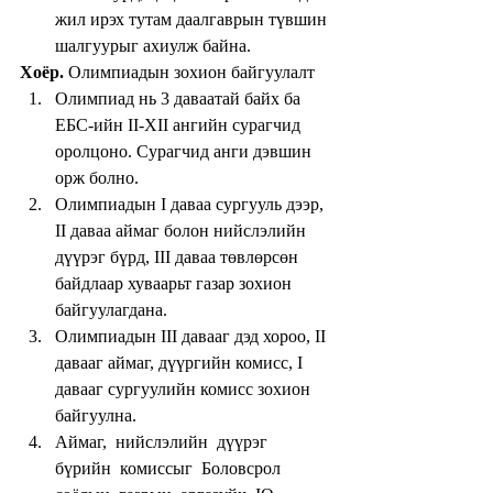
жил ирэх тутам даалгаврын түвшин 
шалгуурыг ахиулж байна. 
Хоёр.
 Олимпиадын зохион байгуулалт 
Олимпиад нь 3 даваатай байх ба 
ЕБС-ийн II-XII ангийн сурагчид 
оролцоно. Сурагчид анги дэвшин 
орж болно.  
Олимпиадын I даваа сургууль дээр, 
II даваа аймаг болон нийслэлийн 
дүүрэг бүрд, III даваа төвлөрсөн 
байдлаар хуваарьт газар зохион 
байгуулагдана.  
Олимпиадын III давааг дэд хороо, II 
давааг аймаг, дүүргийн комисс, I 
давааг сургуулийн комисс зохион 
байгуулна.  
Аймаг,  нийслэлийн  дүүрэг  
бүрийн  комиссыг  Боловсрол 