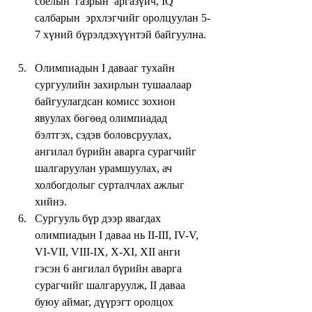
соёлын  газрын  аргазүйч, IQ 
салбарын  эрхлэгчийг оролцуулан 5-
7 хүний бүрэлдэхүүнтэй байгуулна. 
Олимпиадын I давааг тухайн 
сургуулийн захирлын тушаалаар 
байгуулагдсан комисс зохион 
явуулах бөгөөд олимпиадад 
бэлтгэх, сэдэв боловсруулах, 
ангилал бүрийн аварга сурагчийг 
шалгаруулан урамшуулах, ач 
холбогдолыг сурталчлах ажлыг 
хийнэ.  
Сургууль бүр дээр явагдах 
олимпиадын I даваа нь II-III, IV-V, 
VI-VII, VIII-IX, X-XI, XII анги 
гэсэн 6 ангилал бүрийн аварга 
сурагчийг шалгаруулж, II даваа 
буюу аймаг, дүүрэгт оролцох 