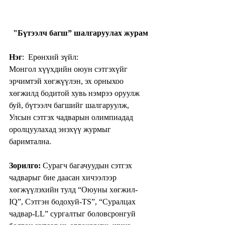
"Бүтээлч багш” шалгаруулах журам
Нэг
:  Ерөнхий зүйл:
Монгол хүүхдийн оюун сэтгэхүйг 
эрчимтэй хөгжүүлэн, эх орныхоо 
хөгжилд бодитой хувь нэмрээ оруулж 
буй, бүтээлч багшийг шалгаруулж, 
Улсын сэтгэх чадварын олимпиадад 
оролцуулахад энэхүү журмыг 
баримтална.
Зорилго:
 Сурагч багачуудын сэтгэх 
чадварыг бие даасан хичээлээр 
хөгжүүлэхийн тулд “Оюуны хөгжил-
IQ”, Сэтгэн бодохуй-TS”, “Суралцах 
чадвар-LL” сургалтыг боловсронгуй 