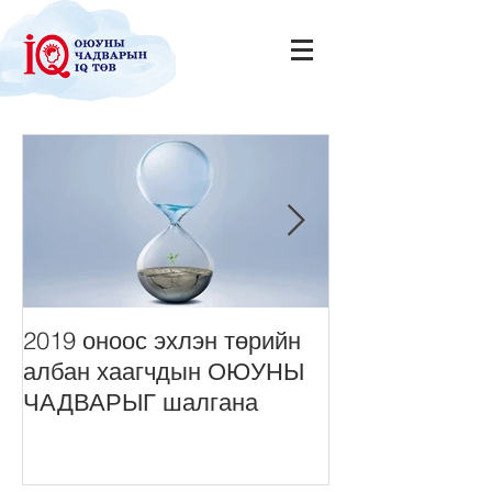
2019 оноос эхлэн төрийн
Нийт монголч
албан хаагчдын ОЮУНЫ
сонордуулах 
ЧАДВАРЫГ шалгана