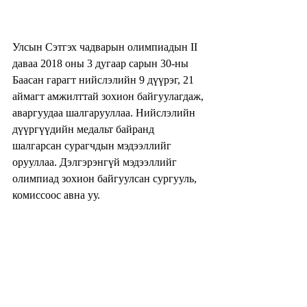
Улсын Сэтгэх чадварын олимпиадын II 
даваа 2018 оны 3 дугаар сарын 30-ны 
Баасан гарагт нийслэлийн 9 дүүрэг, 21 
аймагт амжилттай зохион байгуулагдаж, 
аваргуудаа шалгарууллаа. Нийслэлийн 
дүүргүүдийн медальт байранд 
шалгарсан сурагчдын мэдээллийг 
орууллаа. Дэлгэрэнгүй мэдээллийг 
олимпиад зохион байгуулсан сургууль, 
комиссоос авна уу.