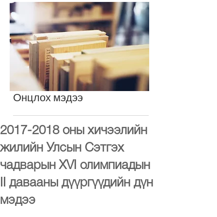
Онцлох мэдээ
2017-2018 оны хичээлийн
жилийн Улсын Cэтгэх
чадварын XVI олимпиадын
II давааны дүүргүүдийн дүн
мэдээ