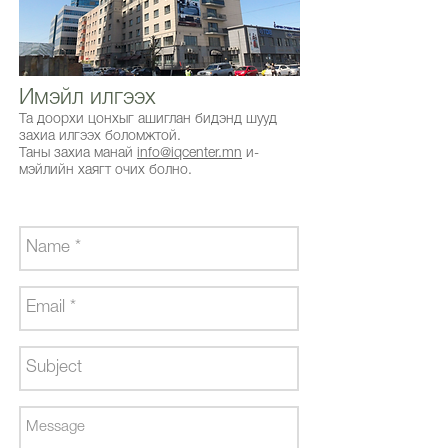
Имэйл илгээх
Та доорхи цонхыг ашиглан бидэнд шууд
захиа илгээх боломжтой.
Таны захиа манай
info@iqcenter.mn
и-
мэйлийн хаягт очих болно.