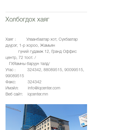
Холбогдох хаяг​
Хаяг : Улаанбаатар хот, Сүхбаатар
дүүрэг, 1-р хороо, Жамьян
гүний гудамж 12, Гранд Оффис
центр, 72 тоот. /
ГХЯамны баруун талд/
Утас : 324342,
88089515
,
90099515
,
99089515
Факс: 324342
Имэйл:
info@iqcenter.com
Веб сайт: iqcenter.mn