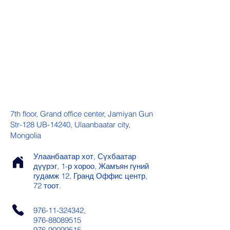
7th floor, Grand office center, Jamiyan Gun
Str-128 UB-14240, Ulaanbaatar city,
Mongolia
Улаанбаатар хот, Сүхбаатар
дүүрэг, 1-р хороо, Жамъян гүний
гудамж 12, Гранд Оффис центр,
72 тоот.
976-11-324342
,
976-88089515
976-90099515