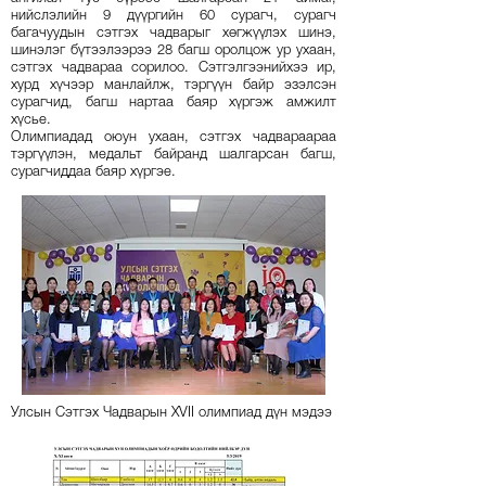
нийслэлийн 9 дүүргийн 60 сурагч, сурагч
багачуудын сэтгэх чадварыг хөгжүүлэх шинэ,
шинэлэг бүтээлээрээ 28 багш оролцож ур ухаан,
сэтгэх чадвараа сорилоо. Сэтгэлгээнийхээ ир,
хурд хүчээр манлайлж, тэргүүн байр эзэлсэн
сурагчид, багш нартаа баяр хүргэж амжилт
хүсье.
Олимпиадад оюун ухаан, сэтгэх чадвараараа
тэргүүлэн, медальт байранд шалгарсан багш,
сурагчиддаа баяр хүргэе.
Улсын Сэтгэх Чадварын XVII олимпиад дүн мэдээ