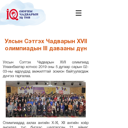
Улсын Сэтгэх Чадварын XVII
олимпиадын III давааны дүн
Улсын Сэтгэх Чадварын XVII олимпиад
Улаанбаатар хотноо 2019 оны 5 дугаар сарын 02-
03-ны өдрүүдэд амжилттай зохион байгуулагдаж
дүнгээ гаргалаа.
Олимпиадад ахлах ангийн X-XI, XII ангийн хоёр
ангилал тус бүрээс шалгарсан 21 аймаг,