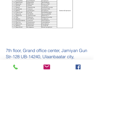
7th floor, Grand office center, Jamiyan Gun
Str-128 UB-14240, Ulaanbaatar city,
Mongolia
Улаанбаатар хот, Сүхбаатар
дүүрэг, 1-р хороо, Жамъян гүний
гудамж 12, Гранд Оффис центр,
72 тоот.
976-11-324342
,
976-88089515
976-90099515