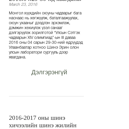
March 23, 2016
Монгол хүүхдийн оюуны чадварыг бага
наснаас нь хөгжүүлж, баталгаажуулах,
оюун ухааныг дээдлэн эрхэмлэж,
дэмжин хөхиүлэх үзэл санааг
дэлгэрүүлэх зорилготой “Улсын Cэтгэх
чадварын XIV олимпиад”-ын III даваа
2016 оны 04 сарын 29-30-ний өдрүүдэд
Улаанбаатар хотноо Шинэ Эрин олон
улсын лаборатори сургууль дээр
явагдана.
Дэлгэрэнгүй
2016-2017 оны шинэ
хичээлийн шинэ жилийн