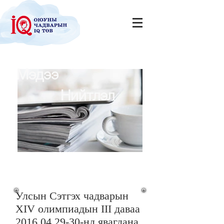
Мэдээ
Нийтлэл
Улсын Cэтгэх чадварын
XIV олимпиадын III даваа
2016.04.29-30-нд явагдана.