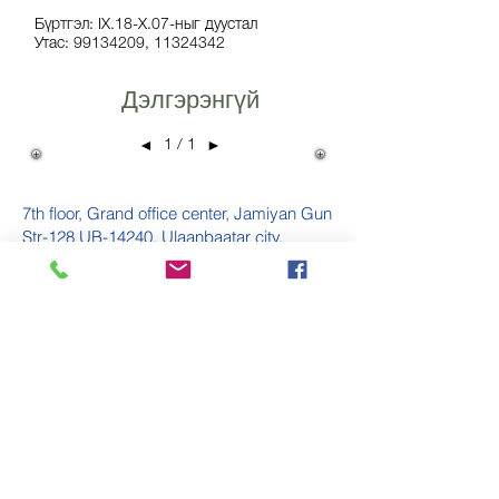
Бүртгэл: IX.18-X.07-ныг дуустал
Утас: 99134209, 11324342
Дэлгэрэнгүй
1 / 1
◄
►
7th floor, Grand office center, Jamiyan Gun
Str-128 UB-14240, Ulaanbaatar city,
Mongolia
Улаанбаатар хот, Сүхбаатар
дүүрэг, 1-р хороо, Жамъян гүний
гудамж 12, Гранд Оффис центр,
72 тоот.
976-11-324342
,
976-88089515
976-90099515