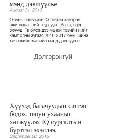
мэнд дэвшүүлье
August 31, 2016
Оюуны чадварын IQ төвтэй хамтран
ажилладаг нийт сургууль, багш, эцэг
эхчүүд Та бүхэндээ манай төвийн нийт
хамт олны зүгээс 2016-2017 оны шинэ
хичээлийн жилийн мэнд дэвшүүлье.
Дэлгэрэнгүй
Хүүхэд багачуудын сэтгэн
бодох, оюун ухааныг
хөгжүүлэх IQ сургалтын
бүртгэл эхэллээ.
September 26, 2016