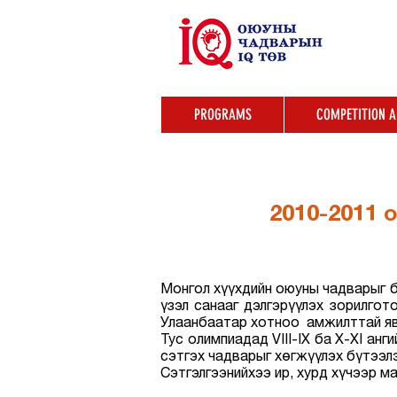
PROGRAMS
COMPETITION 
2010-2011 
Монгол хүүхдийн оюуны чадварыг б
үзэл санааг дэлгэрүүлэх зорилго
Улаанбаатар хотноо амжилттай яв
Тус олимпиадад VIII-IX ба X-XI анг
сэтгэх чадварыг хөгжүүлэх бүтээл
Сэтгэлгээнийхээ ир, хурд хүчээр м