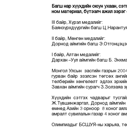
Багш нар хүүхдийн оюун ухаан, сэт
ном материал, бүтээлч ажил зэрэг
III байр, Хүрэл медалийг:
Баянзүрхдүүргийн багш Ц.Наранту
II байр, Мөнгөн медалийг:
Дорнод аймгийн багш Э.Отгонцэцэ
I байр, Алтан медалийг:
Дархан –Уул аймгийн багш Б. Энхма
Монгол Улсын засгийн газрын 2004
гурван байр эзэлсэн төгсөх анги
төлбөрийн хөнгөлөлт эдлэх эрхийн
Завхан аймгийн сурагч З.Золзаяа э
Хүүхдийн сэтгэх чадварыг тусга
Ж.Түвшинжаргал, Дорнод аймгийн 
өмнөд Азийн 3 орноор 8 хоног аял
амралт сувилалын газар 4 хоног ам
Олимпиадыг БСШУЯ-ны харьяа, төр