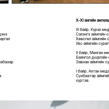
X-XI ангийн ангил
III байр, Хүрэл ме
дэнэ
Сэлэнгэ аймгийн с
аргал
Хөвсгөл аймгийн 
Увс аймгийн сураг
II байр, Мөнгөн м
Баянгол дүүргийн
яабазар
Завхан аймгийн с
I байр, Алтан меда
аа
Сүхбаатар аймгий
хүртэв.