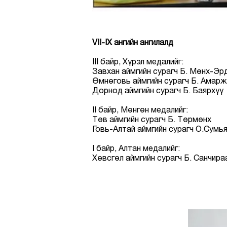
VII-IX ангийн ангилалд
III байр, Хүрэл медалийг:
Завхан аймгийн сурагч Б. Мөнх-Эр
Өмнөговь аймгийн сурагч Б. Амарж
Дорнод аймгийн сурагч Б. Баярхүү
II байр, Мөнгөн медалийг:
Төв аймгийн сурагч Б. Төрмөнх
Говь-Алтай аймгийн сурагч О.Сумь
I байр, Алтан медалийг:
Хөвсгөл аймгийн сурагч Б. Санчир