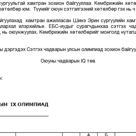
ургуультай хамтран зохион байгууллаа. Кембрижийн хөтө
төлбөр юм. Түүнийг оюун сэтгэлгээний хөтөлбөр гэх нь ч
йгуулахад хамтран ажилласан Шинэ Эрин сургуулийн хам
лархал илэрхийлье. ЕБС-иудыг сурагчдынхаа сэтгэх ча
 нь оюунжуулах, Кембрижийн хөтөлбөрийг монголд нутаг
дэргэдэх Сэтгэх чадварын улсын олимпиад зохион байгуу
Оюуны чадварын IQ төв
н: