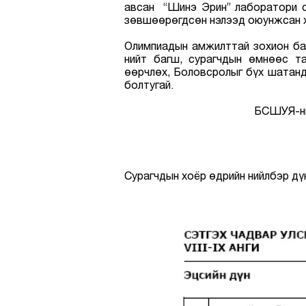
авсан “Шинэ Эрин” лаборатори с
зөвшөөрөгдсөн нэлээд оюунжсан хө
Олимпиадын амжилттай зохион ба
нийт багш, сурагчдын өмнөөс та
өөрчлөх, Боловсролыг бүх шатанд
болтугай.
БСШУЯ-ны 
Сурагчдын хоёр өдрийн нийлбэр дү