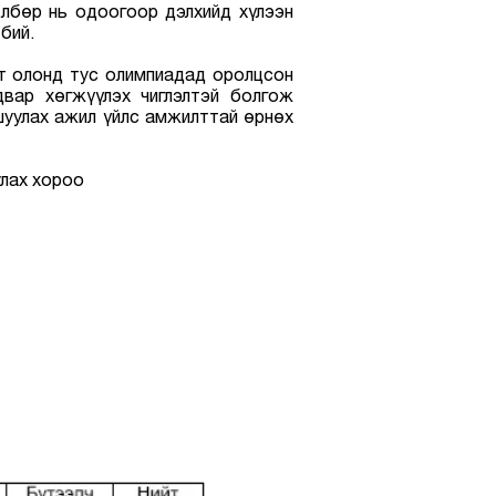
лбөр нь одоогоор дэлхийд хүлээн
 бий.
т олонд тус олимпиадад оролцсон
двар хөгжүүлэх чиглэлтэй болгож
шуулах ажил үйлс амжилттай өрнөх
лах хороо