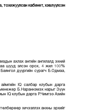
а, тохижуулсан кабинет, хэвлүүлсэн
иадын ахлах ангийн ангилалд эхний
ьдаа шууд элсэн орох, 4 жил 100%
 Баянгол дүүргийн сурагч Б.Одмаа,
 аймгийн IQ салбар клубын дарга
 менежер Б.Нараннэмэх нарыг Зүүн
ын IQ клубын дарга Р.Чимгээ Азийн
төлбөрөөр хичээллэх анхны эрхийг