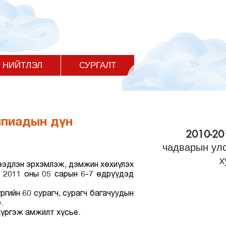
НИЙТЛЭЛ
СУРГАЛТ
ипиадын дүн
2010-20
чадварын ул
х
дээдлэн эрхэмлэж, дэмжин хөхиүлэх
а 2011 оны 05 сарын 6-7 өдрүүдэд
үргийн 60 сурагч, сурагч багачуудын
.
 хүргэж амжилт хүсье.