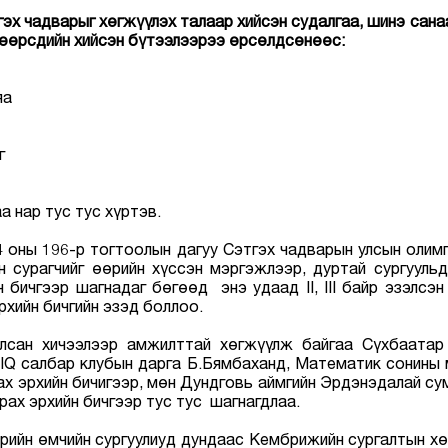
гэх чадварыг хөгжүүлэх талаар хийсэн судалгаа, шинэ сана
 өөрсдийн хийсэн бүтээлээрээ өрсөлдсөнөөс:
яа
г
а нар тус тус хүртэв.
 оны 196-р тогтоолын дагуу Сэтгэх чадварын улсын олимп
йн сурагчийг өөрийн хүссэн мэргэжлээр, дуртай сургуул
 бичгээр шагнадаг бөгөөд энэ удаад II, III байр эзэлсэн
рхийн бичгийн эзэд боллоо.
йлсан хичээлээр амжилттай хөгжүүлж байгаа Сүхбаатар
IQ салбар клубын дарга Б.Бямбаханд, Математик сонины
ах эрхийн бичигээр, мөн Дундговь аймгийн Эрдэнэдалай сум
рах эрхийн бичгээр тус тус шагнагдлаа.
ийн өмчийн сургуулиуд дундаас Кембрижийн сургалтын хө