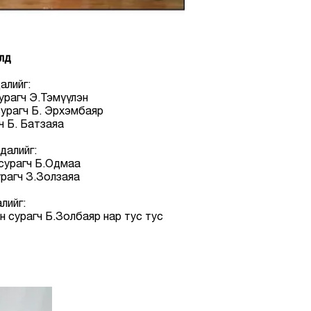
алд
далийг:
урагч Э.Тэмүүлэн
сурагч Б. Эрхэмбаяр
ч Б. Батзаяа
едалийг:
 сурагч Б.Одмаа
урагч З.Золзаяа
лийг:
н сурагч Б.Золбаяр нар тус тус