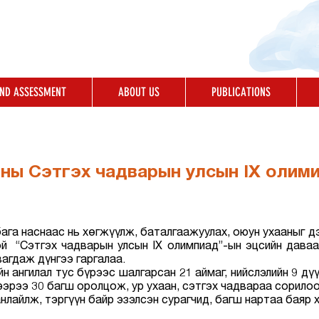
AND ASSESSMENT
ABOUT US
PUBLICATIONS
оны Сэтгэх чадварын улсын IX олим
ага наснаас нь хөгжүүлж, баталгаажуулах, оюун ухааныг 
той “Сэтгэх чадварын улсын IX олимпиад”-ын эцсийн дава
агдаж дүнгээ гаргалаа.
ийн ангилал тус бүрээс шалгарсан 21 аймаг, нийслэлийн 9 дү
ээрээ 30 багш оролцож, ур ухаан, сэтгэх чадвараа сорилоо
анлайлж, тэргүүн байр эзэлсэн сурагчид, багш нартаа баяр