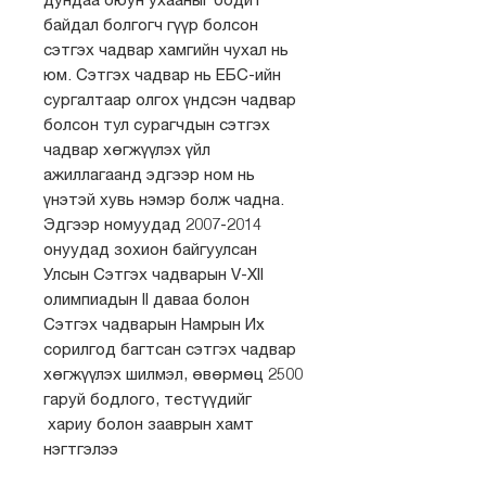
дундаа оюун ухааныг бодит
байдал болгогч гүүр болсон
сэтгэх чадвар хамгийн чухал нь
юм. Сэтгэх чадвар нь ЕБС-ийн
сургалтаар олгох үндсэн чадвар
болсон тул сурагчдын сэтгэх
чадвар хөгжүүлэх үйл
ажиллагаанд эдгээр ном нь
үнэтэй хувь нэмэр болж чадна.
Эдгээр номуудад 2007-2014
онуудад зохион байгуулсан
Улсын Сэтгэх чадварын V-XII
олимпиадын II даваа болон
Сэтгэх чадварын Намрын Их
сорилгод багтсан сэтгэх чадвар
хөгжүүлэх шилмэл, өвөрмөц 2500
гаруй бодлого, тестүүдийг
хариу болон зааврын хамт
нэгтгэлээ