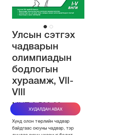
Улсын сэтгэх
чадварын
олимпиадын
бодлогын
хураамж, VII-
VIII
Price
MNT 6,500.00
ХУДАЛДАН АВАХ
Хүнд олон төрлийн чадвар
байдгаас оюуны чадвар, тэр