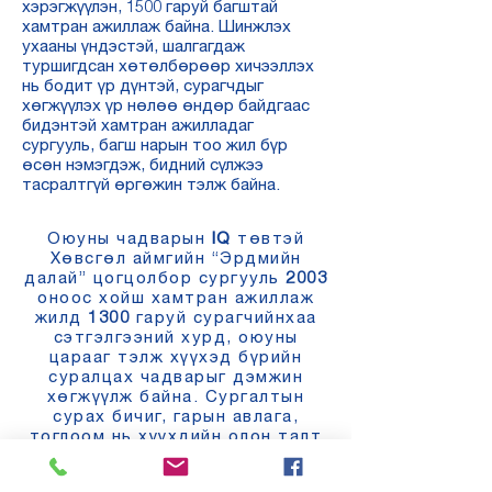
хэрэгжүүлэн, 1500 гаруй багштай
хамтран ажиллаж байна. Шинжлэх
ухааны үндэстэй, шалгагдаж
туршигдсан хөтөлбөрөөр хичээллэх
нь бодит үр дүнтэй, сурагчдыг
хөгжүүлэх үр нөлөө өндөр байдгаас
бидэнтэй хамтран ажилладаг
сургууль, багш нарын тоо жил бүр
өсөн нэмэгдэж, бидний сүлжээ
тасралтгүй өргөжин тэлж байна.
Оюуны чадварын
IQ
төвтэй
Хөвсгөл аймгийн “Эрдмийн
далай” цогцолбор сургууль
2003
оноос хойш хамтран ажиллаж
жилд
1300
гаруй сурагчийнхаа
сэтгэлгээний хурд, оюуны
царааг тэлж хүүхэд бүрийн
суралцах чадварыг дэмжин
хөгжүүлж байна. Сургалтын
сурах бичиг, гарын авлага,
тоглоом нь хүүхдийн олон талт
чадамжийг хөгжүүлдгээрээ
онцлогтой.