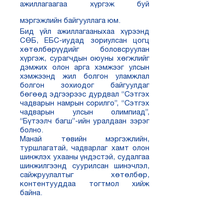
ажиллагаагаа хүргэж буй
мэргэжлийн байгууллага юм.
Бид үйл ажиллагааныхаа хүрээнд
СӨБ, ЕБС-иудад зориулсан цогц
хөтөлбөрүүдийг боловсруулан
хүргэж, сурагчдын оюуны хөгжлийг
дэмжих олон арга хэмжээг улсын
хэмжээнд жил болгон уламжлал
болгон зохиодог байгуулдаг
бөгөөд эдгээрээс дурдвал “Сэтгэх
чадварын намрын сорилго”, “Сэтгэх
чадварын улсын олимпиад”,
“Бүтээлч багш”-ийн уралдаан зэрэг
болно.
Манай төвийн мэргэжлийн,
туршлагатай, чадварлаг хамт олон
шинжлэх ухааны үндэстэй, судалгаа
шинжилгээнд суурилсан шинэчлэл,
сайжруулалтыг хөтөлбөр,
контентууддаа тогтмол хийж
байна.