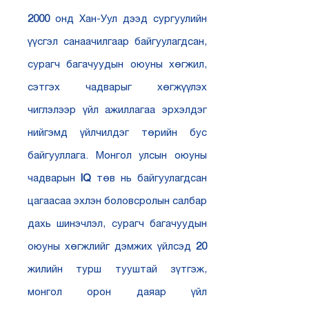
2000
онд Хан-Уул дээд сургуулийн
үүсгэл санаачилгаар байгуулагдсан,
сурагч багачуудын оюуны хөгжил,
сэтгэх чадварыг хөгжүүлэх
чиглэлээр үйл ажиллагаа эрхэлдэг
нийгэмд үйлчилдэг төрийн бус
байгууллага. Монгол улсын оюуны
чадварын
IQ
төв нь байгуулагдсан
цагаасаа эхлэн боловсролын салбар
дахь шинэчлэл, сурагч багачуудын
оюуны хөгжлийг дэмжих үйлсэд
20
жилийн турш тууштай зүтгэж,
монгол орон даяар үйл