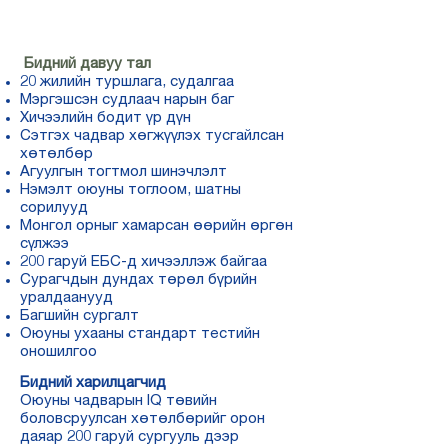
Бидний давуу тал
20 жилийн туршлага, судалгаа
Мэргэшсэн судлаач нарын баг
Хичээлийн бодит үр дүн
Сэтгэх чадвар хөгжүүлэх тусгайлсан
хөтөлбөр
Агуулгын тогтмол шинэчлэлт
Нэмэлт оюуны тоглоом, шатны
сорилууд
Монгол орныг хамарсан өөрийн өргөн
сүлжээ
200 гаруй ЕБС-д хичээллэж байгаа
Сурагчдын дундах төрөл бүрийн
уралдаанууд
Багшийн сургалт
Оюуны ухааны стандарт тестийн
оношилгоо
Бидний харилцагчид
Оюуны чадварын IQ төвийн
боловсруулсан хөтөлбөрийг орон
даяар 200 гаруй сургууль дээр