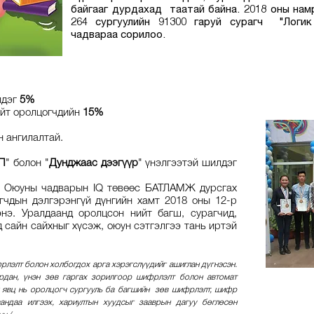
байгааг дурдахад таатай байна. 2018 оны на
264 сургуулийн 91300 гаруй сурагч "Логик
чадвараа сорилоо.
лдэг
5%
нийт оролцогчдийн
15%
 ангилалтай.
П
" болон "
Дунджаас дээгүүр
" үнэлгээтэй шилдэг
д Оюуны чадварын IQ төвөөс БАТЛАМЖ дурсгах
гчдын дэлгэрэнгүй дүнгийн хамт 2018 оны 12-р
энэ. Уралдаанд оролцсон нийт багш, сурагчид,
 сайн сайхныг хүсэж, оюун сэтгэлгээ тань иртэй
рлэлт болон холбогдох арга хэрэгслүүдийг ашиглан дүгнэсэн.
урдан, үнэн зөв гаргах зорилгоор шифрлэлт болон автомат
 явц нь оролцогч сургууль ба багшийн зөв шифрлэлт, шифр
андаа илгээх, хариултын хуудсыг зааврын дагуу бөглөсөн