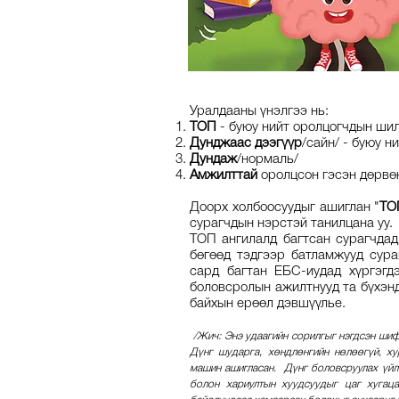
Уралдааны үнэлгээ нь:
ТОП
- буюу нийт оролцогчдын ши
Дунджаас дээгүүр
/сайн/ - буюу 
Дундаж
/нормаль/
Амжилттай
оролцсон гэсэн дөрвөн
Доорх холбоосуудыг ашиглан "
ТО
сурагчдын нэрстэй танилцана уу.
ТОП ангилалд багтсан сурагчда
бөгөөд тэдгээр батламжууд сура
сард багтан ЕБС-иудад хүргэгд
боловсролын ажилтнууд та бүхэнд
байхын ерөөл дэвшүүлье.
/Жич: Энэ удаагийн сорилгыг нэгдсэн шиф
Дүнг шударга, хөндлөнгийн нөлөөгүй, х
машин ашигласан. Дүнг боловсруулах үйл
болон хариултын хуудсуудыг цаг хугаца