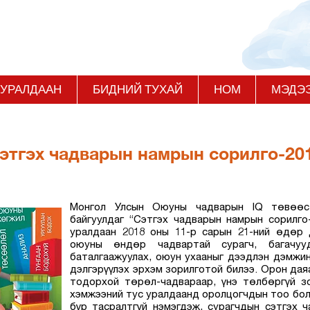
 УРАЛДААН
БИДНИЙ ТУХАЙ
НОМ
МЭДЭ
Сэтгэх чадварын намрын сорилго-201
Монгол Улсын Оюуны чадварын IQ төвөөс
байгуулдаг “Сэтгэх чадварын намрын сорилго
уралдаан 2018 оны 11-р сарын 21-ний өдөр д
оюуны өндөр чадвартай сурагч, багачууд
баталгаажуулах, оюун ухааныг дээдлэн дэмжин 
дэлгэрүүлэх эрхэм зорилготой билээ. Орон дая
тодорхой төрөл-чадвараар, үнэ төлбөргүй зо
хэмжээний тус уралдаанд оролцогчдын тоо боло
бүр тасралтгүй нэмэгдэж, сурагчдын сэтгэх 