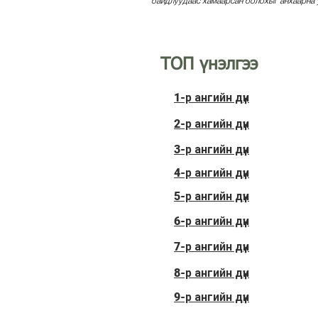
байдлуудаас хамаарсан болохыг анхаарна у
ТОП үнэлгээ
1-р ангийн дүн
2-р ангийн дүн
3-р ангийн дүн
4-р ангийн дүн
5-р ангийн дүн
6-р ангийн дүн
7-р ангийн дүн
8-р ангийн дүн
9-р ангийн дүн