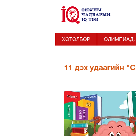
ХӨТӨЛБӨР
ОЛИМПИАД,
11 дэх удаагийн "