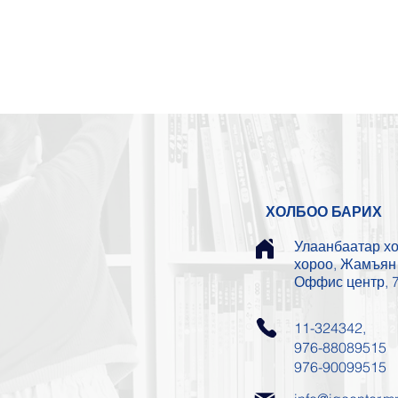
ХОЛБОО БАРИХ
Улаанбаатар хот
хороо, Жамъян 
Оффис центр, 7
11-324342,
976-88089515
976-90099515