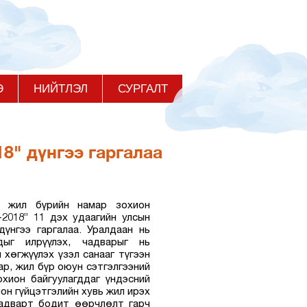
Э
НИЙТЛЭЛ
СУРГАЛТ
8" дүнгээ гаргалаа
 жил бүрийн намар зохион
-2018” 11 дэх удаагийн улсын
үнгээ гаргалаа. Уралдаан нь
ыг илрүүлэх, чадварыг нь
хөгжүүлэх үзэл санааг түгээн
ар, жил бүр оюун сэтгэлгээний
хион байгуулагддаг үндэсний
н гүйцэтгэлийн хувь жил ирэх
чадварт бодит өөрчлөлт гарч