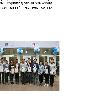
мрын сорилгод улсын хэмжээнд
 сэтгэлгээ" төрлөөр сэтгэх