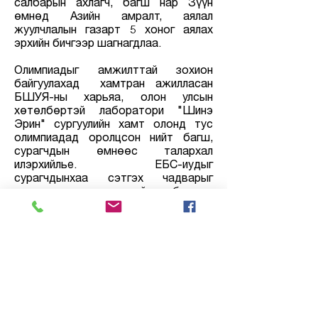
салбарын ахлагч, багш нар Зүүн
өмнөд Азийн амралт, аялал
жуулчлалын газарт 5 хоног аялах
эрхийн бичгээр шагнагдлаа.
Олимпиадыг амжилттай зохион
байгуулахад хамтран ажилласан
БШУЯ-ны харьяа, олон улсын
хөтөлбөртэй лаборатори "Шинэ
Эрин" сургуулийн хамт олонд тус
олимпиадад оролцсон нийт багш,
сурагчдын өмнөөс талархал
илэрхийлье. ЕБС-иудыг
сурагчдынхаа сэтгэх чадварыг
хөгжүүлэх чиглэлтэй болгож
өөрчлөх, Боловсролыг бүх шатанд
нь оюунжуулах, хүүхэд нэг бүрийн
оюун ухааныг хөгжүүлэх ажил үйлс
амжилттай өрнөх болтугай.
БШУЯ-ны дэргэдэх Улсын сэтгэх
чадварын олимпиад зохион
байгуулах хороо