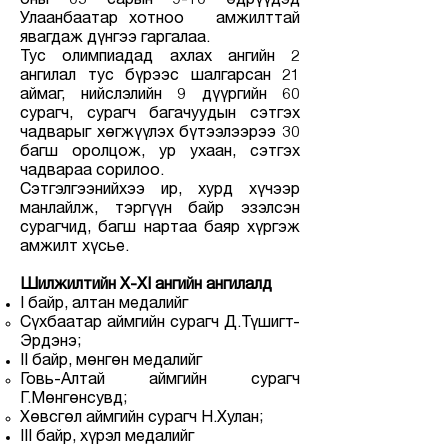
оны 05 сарын 9-10 өдрүүдэд
Улаанбаатар хотноо амжилттай
явагдаж дүнгээ гаргалаа.
Тус олимпиадад ахлах ангийн 2
ангилал тус бүрээс шалгарсан 21
аймаг, нийслэлийн 9 дүүргийн 60
сурагч, сурагч багачуудын сэтгэх
чадварыг хөгжүүлэх бүтээлээрээ 30
багш оролцож, ур ухаан, сэтгэх
чадвараа сорилоо.
Сэтгэлгээнийхээ ир, хурд хүчээр
манлайлж, тэргүүн байр эзэлсэн
сурагчид, багш нартаа баяр хүргэж
амжилт хүсье.
Шилжилтийн X-XI ангийн ангилалд
I байр, алтан медалийг
Сүхбаатар аймгийн сурагч Д.Түшигт-
Эрдэнэ;
II байр, мөнгөн медалийг
Говь-Алтай аймгийн сурагч
Г.Мөнгөнсувд;
Хөвсгөл аймгийн сурагч Н.Хулан;
III байр, хүрэл медалийг