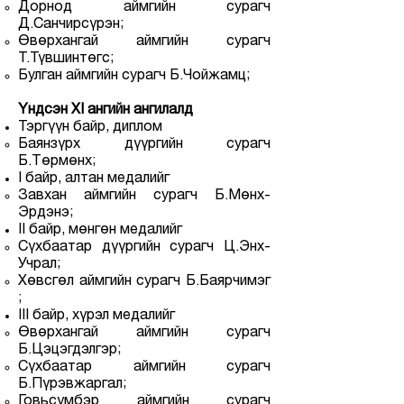
Дорнод аймгийн сурагч
Д.Санчирсүрэн;
Өвөрхангай аймгийн сурагч
Т.Түвшинтөгс;
Булган аймгийн сурагч Б.Чойжамц;
Үндсэн XI ангийн ангилалд
Тэргүүн байр, диплом
Баянзүрх дүүргийн сурагч
Б.Төрмөнх;
I байр, алтан медалийг
Завхан аймгийн сурагч Б.Мөнх-
Эрдэнэ;
II байр, мөнгөн медалийг
Сүхбаатар дүүргийн сурагч Ц.Энх-
Учрал;
Хөвсгөл аймгийн сурагч Б.Баярчимэг
;
III байр, хүрэл медалийг
Өвөрхангай аймгийн сурагч
Б.Цэцэгдэлгэр;
Сүхбаатар аймгийн сурагч
Б.Пүрэвжаргал;
Говьсүмбэр аймгийн сурагч