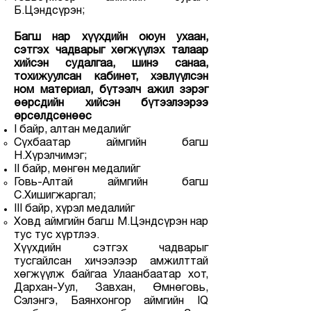
Б.Цэндсүрэн;
Багш нар хүүхдийн оюун ухаан,
сэтгэх чадварыг хөгжүүлэх талаар
хийсэн судалгаа, шинэ санаа,
тохижуулсан кабинет, хэвлүүлсэн
ном материал, бүтээлч ажил зэрэг
өөрсдийн хийсэн бүтээлээрээ
өрсөлдсөнөөс
I байр, алтан медалийг
Сүхбаатар аймгийн багш
Н.Хүрэлчимэг;
II байр, мөнгөн медалийг
Говь-Алтай аймгийн багш
С.Хишигжаргал;
III байр, хүрэл медалийг
Ховд аймгийн багш М.Цэндсүрэн нар
тус тус хүртлээ.
Хүүхдийн сэтгэх чадварыг
тусгайлсан хичээлээр амжилттай
хөгжүүлж байгаа Улаанбаатар хот,
Дархан-Уул, Завхан, Өмнөговь,
Сэлэнгэ, Баянхонгор аймгийн IQ