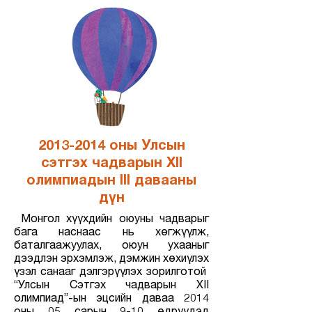
2013-2014
оны Улсын
сэтгэх чадварын XII
олимпиадын III давааны
дүн
Монгол хүүхдийн оюуны чадварыг
бага наснаас нь хөгжүүлж,
баталгаажуулах, оюун ухааныг
дээдлэн эрхэмлэж, дэмжин хөхиүлэх
үзэл санааг дэлгэрүүлэх зорилготой
“Улсын Сэтгэх чадварын XII
олимпиад”-ын эцсийн даваа 2014