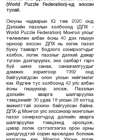
(World Puzzle Federation)-нд элссэн
тухай
.
Оюуны чадварын IQ төв 2020 онд
Дэлхийн паззлын холбоонд (ДПХ -
World Puzzle Federation) Монгол улсыг
төлөөлөн албан ёсны 40 дэх гишүүн
орноор элссэн. ДПХ нь логик паззл
буюу тааварт бодлого сонирхогчдыг
холбох, логик паззлыг дэлхий даяар
түгээн дэлгэрүүлэх, энэ салбарт гарч
буй шинэ санаа, санаачилгуудыг
дэмжих зорилгоор 1992 онд
байгуулагдсан олон улсын нийгэмлэг
юм. Өдгөө тус холбоонд 42 улс албан
ёсны гишүүнээр элсэж, Паззлын
дэлхийн аварга шалгаруулах
тэмцээнийг 30 удаа 18 улсын 28 хотод
амжилттай зохион байгуулсан байна.
ДПХ-д Монгол улс элссэнээр монголын
паззл сонирхогчдод дэлхийн аварга
шалгаруулах тэмцээнд оролцож,
цэвэр логик сэтгэлгээгээ орон орны
шилдгүүдтэй сорин өрсөлдөх боломж
нээгдсэн юм. Монгол Улсын логик