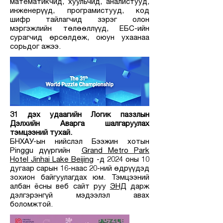
математикчид, хуульчид, аналистууд,
инженерүүд, програмистууд, код
шифр тайлагчид зэрэг олон
мэргэжлийн төлөөллүүд, ЕБС-ийн
сурагчид өрсөлдөж, оюун ухаанаа
сорьдог ажээ.
31 дэх удаагийн Логик паззлын
Дэлхийн Аварга шалгаруулах
тэмцээний тухай.
БНХАУ-ын нийслэл Бээжин хотын
Pinggu дүүргийн
Grand Metro Park
Hotel Jinhai Lake Beijing
-д 2024 оны 10
дугаар сарын 16-наас 20-ний өдрүүдэд
зохион байгуулагдах юм. Тэмцээний
албан ёсны веб сайт руу
ЭНД
дарж
дэлгэрэнгүй мэдээлэл авах
боломжтой.