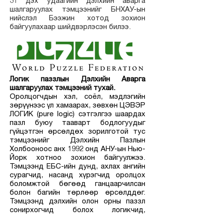
31 дэх удаагийн дэлхийн аварга
шалгаруулах тэмцээнийг БНХАУ-ын
нийслэл Бээжин хотод зохион
байгуулахаар шийдвэрлэсэн билээ.
Логик паззлын Дэлхийн Аварга
шалгаруулах тэмцээний тухай.
Оролцогчдын хэл, соёл, мэдлэгийн
зөрүүнээс үл хамаарах, зөвхөн ЦЭВЭР
ЛОГИК (pure logic) сэтгэлгээ шаардах
пазл буюу тааварт бодлогуудыг
гүйцэтгэн өрсөлдөх зорилготой тус
тэмцээнийг Дэлхийн Пазлын
Холбооноос анх 1992 онд АНУ-ын Нью-
Йорк хотноо зохион байгуулжээ.
Тэмцээнд ЕБС-ийн дунд, ахлах ангийн
сурагчид, насанд хүрэгчид оролцох
боломжтой бөгөөд ганцаарчилсан
болон багийн төрлөөр өрсөлддөг.
Тэмцээнд дэлхийн олон орны паззл
сонирхогчид болох логикчид,