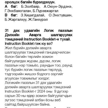
оролцох багийн бүрэлдэхүүн.
А баг:
Б.Золбаяр, А.Оюун-Эрдэнэ,
Г.Энхбаясгалан, Б.Пүрэвжаргал
B баг:
З.Хишигдалай, О.Энхтүвшин,
Б.Жаргалхүү, Ж.Ганхүрэл
31 дэх удаагийн Логик паззлын
Дэлхийн Аварга шалгаруулах
тэмцээний Instruction Booklet-н тухай.
Instruction Booklet гэж юу вэ?
Жил бүрийн дэлхийн аварга
шалгаруулах тэмцээний ганцаарчилсан
болон багийн төрлийн зохион
байгуулагдах журам, дүрэм, логик
паззлын нэр томьёо, раундын тоо, раунд
тус бүрийн логик паззлын төрлүүд,
тэдгээрийн жишээ бодлого зэргийг
агуулсан товхимлыг хэлдэг.
Логикийн паззлын 31 дэх удаагийн
дэлхийн аварга шалгаруулах тэмцээний
Instruction Booklet-г 2024 оны 9 дүгээр
сарын 30-ны өдөр зохион байгуулагчдын
зүгээс тэмцээний албан ёсны веб
сайтад байршуулсан байна.