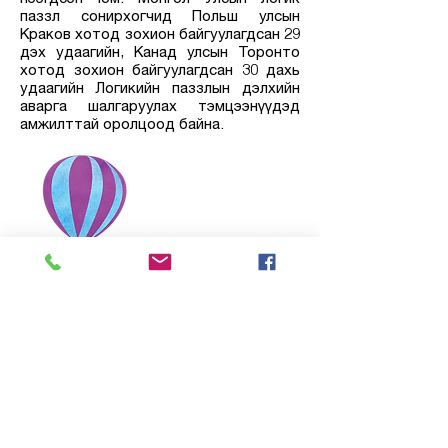
паззл сонирхогчид Польш улсын
Краков хотод зохион байгуулагдсан 29
дэх удаагийн, Канад улсын Торонто
хотод зохион байгуулагдсан 30 дахь
удаагийн Логикийн паззлын дэлхийн
аварга шалгаруулах тэмцээнүүдэд
амжилттай оролцоод байна.