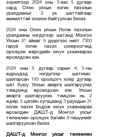
зорилгоор 2024 оны 3-аас 5 дугаар
сард Олон улсын логик паззлын
уралдааныг 2 үе шаттайгаар
амжилттай зохион байгуулсан билээ.
2024 оны Олон улсын Логик паззлын
уралдааны нэгдүгээр шатанд Монгол
Улсын 21 аймаг 9 дүүргээс нийт 7300
гаруй логик паззл сонирхогчид
оролцож өөрсдийн оюун ухаанаараа
өрсөлдсөн юм.
2024 оны 5 дугаар сарын 4, 5-ны
өдрүүдэд нэгдүгээр шатнаас
шалгарсан 193 оролцогч хоёр дугаар
шат буюу Улсын аварга шалгаруулах
тэмцээнд өрсөлдсөн юм. Улсын
аварга шалгаруулах тэмцээн нь 2
өдөр, 5 цагийн хугацаанд 3 раундын 31
логик паззл бодож оюун ухаанаараа
өрсөлдөн ДАШТ-д Монгол улсыг
төлөөлөн оролцох багийн 8 гишүүнийг
шалгаруулсан билээ.
ДАШТ-д Монгол улсыг төлөөлөн