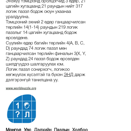
Энэхүү тэмцээнд оролцогчид 3 өдөр, 21
цагийн хугацаанд 21 раундын нийт 317
логик паззл бодож оюун ухаанаа
уралдуулна.
Тэмцээний эхний 2 өдөр ганцаарчилсан
төрлийн 14(1-14) раундын 219 логик
паззлыг 14 цагийн хугацаанд бодож
өрсөлдөнө.
Сүүлийн өдөр багийн төрлийн 4(A, B, C,
D) раундад 74 логик паззл мөн
ганцаарчилсан төрлийн финалын 3(X, Y,
Z) раундад 24 паззл бодож өрсөлдөн
шилдгүүдээ шалгаруулах юм.
Логик паззл сонирхогч, логикоо
хөгжүүлэх хүсэлтэй та бүхэн
ЭНД
дарж
дэлгэрэнгүй танилцана уу.
www.worldpuzzle.org
Монгол Улс
Дэлхийн Пазлын Холбоо