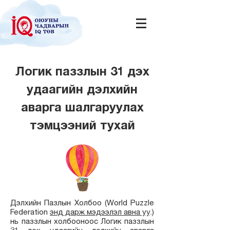
Логик паззлын 31 дэх
удаагийн дэлхийн
аварга шалгаруулах
тэмцээний тухай
Дэлхийн Пазлын Холбоо (World Puzzle
Federation
энд дарж мэдээлэл авна уу
.)
нь паззлын холбооноос Логик паззлын