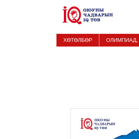
ХӨТӨЛБӨР
ОЛИМПИАД,