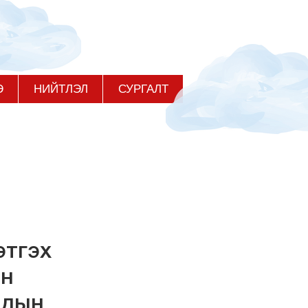
Э
НИЙТЛЭЛ
СУРГАЛТ
этгэх
ын
адын