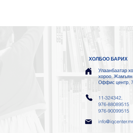
ХОЛБОО БАРИХ
Улаанбаатар хот
хороо, Жамъян 
Оффис центр, 7
11-324342,
976-88089515
976-90099515
info@iqcenter.m