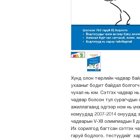
Хүнд олон төрлийн чадвар бай
ухааныг бодит байдал болгогч
чухал нь юм. Сэтгэх чадвар н
чадвар болсон тул сурагчдын 
ажиллагаанд эдгээр ном нь үн
номуудад 2007-2014 онуудад з
чадварын V-XII олимпиадын II
Их сорилгод багтсан сэтгэх ч
гаруй бодлого, тестүүдийг ха