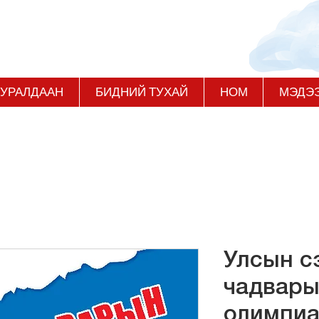
 УРАЛДААН
БИДНИЙ ТУХАЙ
НОМ
МЭДЭ
Улсын с
чадвар
олимпи