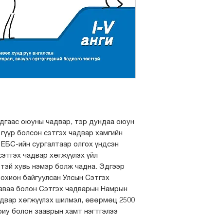
Бодлогууд нь хар
дгаас оюуны чадвар, тэр дундаа оюун
 гүүр болсон сэтгэх чадвар хамгийн
ь ЕБС-ийн сургалтаар олгох үндсэн
сэтгэх чадвар хөгжүүлэх үйл
этэй хувь нэмэр болж чадна. Эдгээр
охион байгуулсан Улсын Сэтгэх
 даваа болон Сэтгэх чадварын Намрын
адвар хөгжүүлэх шилмэл, өвөрмөц 2500
риу болон зааврын хамт нэгтгэлээ