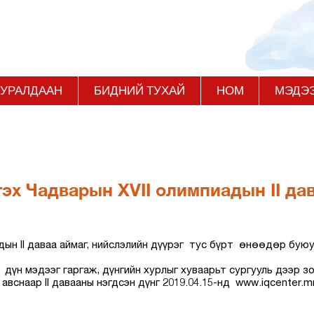
 УРАЛДААН
БИДНИЙ ТУХАЙ
НОМ
МЭДЭ
эх Чадварын XVII олимпиадын II да
дын II даваа аймаг, нийслэлийн дүүрэг тус бүрт өнөөдөр буюу
ны дүн мэдээг гаргаж, дүнгийн хурлыг хуваарьт сургууль дээр 
 авснаар II давааны нэгдсэн дүнг 2019.04.15-нд
www.iqcenter.m