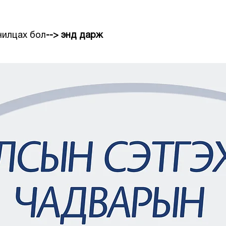
нилцах бол
-->
энд дарж