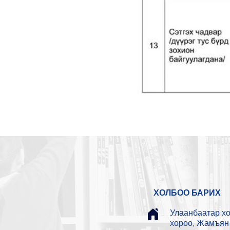
ХОЛБОО БАРИХ
Улаанбаатар хот
хороо, Жамъян 