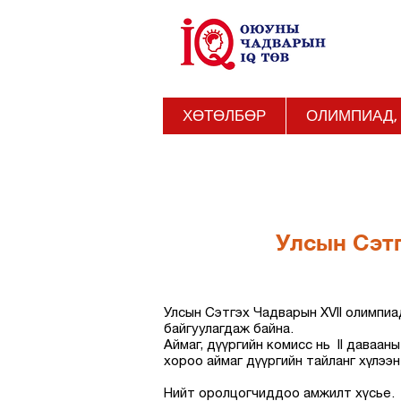
ХӨТӨЛБӨР
ОЛИМПИАД,
Улсын Сэтг
Улсын Сэтгэх Чадварын XVII олимпиа
байгуулагдаж байна.
Аймаг, дүүргийн комисс нь II даваа
хороо аймаг дүүргийн тайланг хүлээн
Нийт оролцогчиддоо амжилт хүсье.