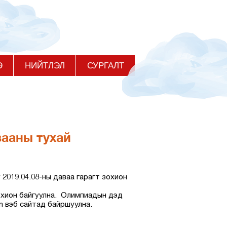
Э
НИЙТЛЭЛ
СУРГАЛТ
вааны тухай
 2019.04.08-ны даваа гарагт зохион
зохион байгуулна. Олимпиадын дэд
n
вэб сайтад байршуулна.