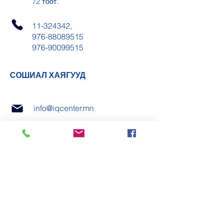
72 тоот.
11-324342
,
976-88089515
976-90099515
СОШИАЛ ХАЯГУУД
info@iqcenter.mn