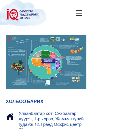
ХОЛБОО БАРИХ
Улаанбаатар хот, Сүхбаатар
дүүрэг, 1-р хороо, Жамъян гүний
гудамж 12, Гранд Оффис центр,