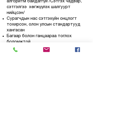
алгоритм байдаггүй /Сэтгэх чадвар,
сэтгэлгээ хөгжүүлэх шалгуурт
нийцсэн/
Сурагчдын нас сэтгэхүйн онцлогт
тохирсон, олон улсын стандартууд
хангасан
Багаар болон ганцаараа тоглох
боломжтой
Орон зай, төсөөлөн бодохуй, ажиглан
харах чадвар сорих даалгавруудтай
Танилцуулга үзэх
Танилцуулга үзэх
/1-р анги/
/2-9-р анги/