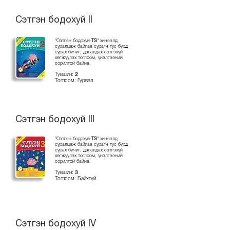
Сэтгэн бодохуй II
"Сэтгэн бодохуй-
TS
" хичээлд
суралцаж байгаа сурагч тус бүрд
сурах бичиг, дагалдах сэтгэхүй
хөгжүүлэх тоглоом, үнэлгээний
сорилтой байна.
Түвшин:
2
Тоглоом: Гурвал
Сэтгэн бодохуй III
"Сэтгэн бодохуй-
TS
" хичээлд
суралцаж байгаа сурагч тус бүрд
сурах бичиг, дагалдах сэтгэхүй
хөгжүүлэх тоглоом, үнэлгээний
сорилтой байна.
Түвшин:
3
Тоглоом: Байхгүй
Сэтгэн бодохуй IV