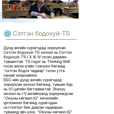
Сэтгэн бодохуй-TS
Дунд ангийн сурагчдад зориулсан
Сэтгэн бодохуй-TS хичээл нь Сэтгэн
бодохуй-TS I, II, III, IV гэсэн дөрвөн
түвшинтэй. TS гэдэг нь Thinking Skill
гэсэн англи үгийн товчлол бөгөөд
“сэтгэн бодох чадвар” гэсэн утга
санааг илэрхийлнэ.
ЕБС-ийн дунд ангийн сурагчдад
зориулсан хичээл бөгөөд, түвшин бүр
нь 60 цагийн багтаамжтай. Энэхүү
хичээл нь I-V ангийнханд зориулагдсан
“Оюуны хөгжил-IQ” хичээлийн
үргэлжлэл бөгөөд сурагчдын
сэтгэлгээг бие даасан чадварын
түвшинд авч үзнэ. “Оюуны хөгжил-IQ”