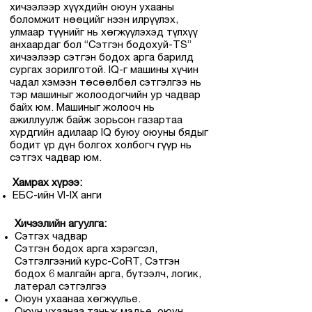
хичээлээр хүүхдийн оюун ухааны
боломжит нөөцийг нээн илрүүлэх,
улмаар түүнийг нь хөгжүүлэхэд түлхүү
анхаардаг бол “Сэтгэн бодохуй-TS”
хичээлээр сэтгэн бодох арга барилд
сургах зорилготой. IQ-г машины хүчин
чадал хэмээн төсөөлбөл сэтгэлгээ нь
тэр машиныг жолоодогчийн ур чадвар
байх юм. Машиныг жолооч нь
ажиллуулж байж зорьсон газартаа
хүрдгийн адилаар IQ буюу оюуны бядыг
бодит үр дүн болгох холбогч гүүр нь
сэтгэх чадвар юм.
Хамрах хүрээ:
ЕБС-ийн VI-IX анги
Хичээлийн агуулга:
Сэтгэх чадвар
Сэтгэн бодох арга хэрэгсэл,
Сэтгэлгээний курс-CoRT, Сэтгэн
бодох 6 малгайн арга, бүтээлч, логик,
латерал сэтгэлгээ
Оюун ухаанаа хөгжүүлье.