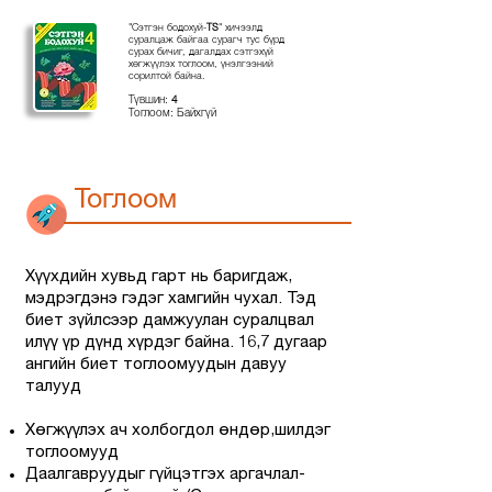
"Сэтгэн бодохуй-
TS
" хичээлд
суралцаж байгаа сурагч тус бүрд
сурах бичиг, дагалдах сэтгэхүй
хөгжүүлэх тоглоом, үнэлгээний
сорилтой байна.
Түвшин:
4
Тоглоом: Байхгүй
Тоглоом
Хүүхдийн хувьд гарт нь баригдаж,
мэдрэгдэнэ гэдэг хамгийн чухал. Тэд
биет зүйлсээр дамжуулан суралцвал
илүү үр дүнд хүрдэг байна. 16,7 дугаар
ангийн биет тоглоомуудын давуу
талууд
Хөгжүүлэх ач холбогдол өндөр,шилдэг
тоглоомууд
Даалгавруудыг гүйцэтгэх аргачлал-