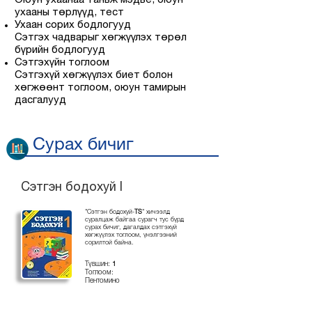
Оюун ухаанаа таньж мэдье, оюун
ухааны төрлүүд, тест
Ухаан сорих бодлогууд
Сэтгэх чадварыг хөгжүүлэх төрөл
бүрийн бодлогууд
Сэтгэхүйн тоглоом
Сэтгэхүй хөгжүүлэх биет болон
хөгжөөнт тоглоом, оюун тамирын
дасгалууд
Сурах бичиг
Сэтгэн бодохуй I
"Сэтгэн бодохуй-
TS
" хичээлд
суралцаж байгаа сурагч тус бүрд
сурах бичиг, дагалдах сэтгэхүй
хөгжүүлэх тоглоом, үнэлгээний
сорилтой байна.
Түвшин:
1
Тоглоом:
Пентомино