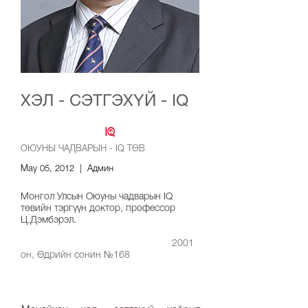
ХЭЛ - СЭТГЭХҮЙ - IQ
ОЮУНЫ ЧАДВАРЫН - IQ ТӨВ
May 05, 2012 | Админ
Монгол Улсын Оюуны чадварын IQ
төвийн тэргүүн доктор, профессор
Ц.Дэмбэрэл.
2001
он, Өдрийн сонин №168