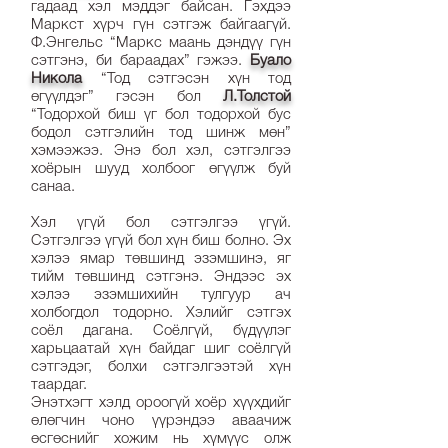
гадаад хэл мэддэг байсан. Гэхдээ
Маркст хүрч гүн сэтгэж байгаагүй.
Ф.Энгельс “Маркс маань дэндүү гүн
сэтгэнэ, би бараадах” гэжээ.
Буало
Никола
“Тод сэтгэсэн хүн тод
өгүүлдэг” гэсэн бол
Л.Толстой
“Тодорхой биш үг бол тодорхой бус
бодол сэтгэлийн тод шинж мөн”
хэмээжээ. Энэ бол хэл, сэтгэлгээ
хоёрын шууд холбоог өгүүлж буй
санаа.
Хэл үгүй бол сэтгэлгээ үгүй.
Сэтгэлгээ үгүй бол хүн биш болно. Эх
хэлээ ямар төвшинд эзэмшинэ, яг
тийм төвшинд сэтгэнэ. Эндээс эх
хэлээ эзэмшихийн тулгуур ач
холбогдол тодорно. Хэлийг сэтгэх
соёл дагана. Соёлгүй, бүдүүлэг
харьцаатай хүн байдаг шиг соёлгүй
сэтгэдэг, болхи сэтгэлгээтэй хүн
таардаг.
Энэтхэгт хэлд ороогүй хоёр хүүхдийг
өлөгчин чоно үүрэндээ аваачиж
өсгөснийг хожим нь хүмүүс олж