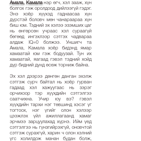
Амала, Камала
нэр өгч, хэл зааж, хүн
болгох гэж оролдоод дийлээгүй гэдэг.
Энэ хоёр хүүхэд гаднаасаа хүн
дүрстэй боловч мөн чанараараа хүн
биш юм. Тэдний эх хэлээ эзэмших цаг
нь өнгөрсөн учраас хэл сураагүй
бөгөөд ингэхлээр сэтгэх чадвараа
алдаж IQ=0 болжээ. Уншигч та
Амала, Камала хоёр бидэнд ямар
хамаатай юм гэж бодуузай. Тун их
хамаатай, яагаад гэвэл тэдний хойд
дүр бидний дунд өсөж торниж байна.
Эх хэл дээрээ дөнгөн данган эхэлж
сэтгэж сурч байтал нь хоёр гурван
гадаад хэл хажуугаас нь зэрэг
орчихоор тэр хүүхдийн сэтгэлгээ
саатчихна. Учир юу вэ? гэвэл
хүүхдийн тархи нэг төвшинд хэсэг үг
тогтоох, нэг үгийг олон хэлээр
цээжлэх үйл ажиллагаанд хамаг
эрчмээ зарцуулахад хүрнэ. Ийм үед
сэтгэлгээ нь гүнзгийрэхгүй, оновчтой
сэтгэж сурахгүй, харин ч олон хэлний
үгс холилдож манан будан болж,