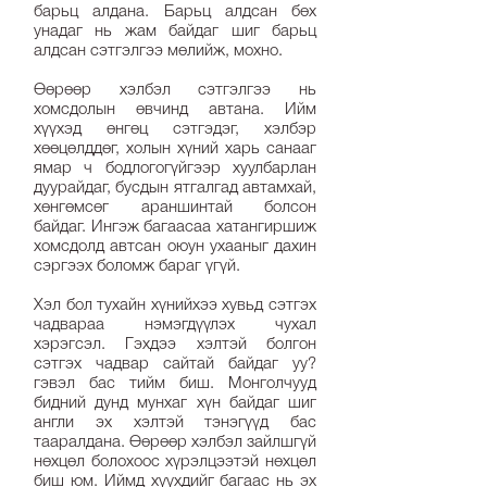
барьц алдана. Барьц алдсан бөх
унадаг нь жам байдаг шиг барьц
алдсан сэтгэлгээ мөлийж, мохно.
Өөрөөр хэлбэл сэтгэлгээ нь
хомсдолын өвчинд автана. Ийм
хүүхэд өнгөц сэтгэдэг, хэлбэр
хөөцөлддөг, холын хүний харь санааг
ямар ч бодлогогүйгээр хуулбарлан
дуурайдаг, бусдын ятгалгад автамхай,
хөнгөмсөг араншинтай болсон
байдаг. Ингэж багаасаа хатангиршиж
хомсдолд автсан оюун ухааныг дахин
сэргээх боломж бараг үгүй.
Хэл бол тухайн хүнийхээ хувьд сэтгэх
чадвараа нэмэгдүүлэх чухал
хэрэгсэл. Гэхдээ хэлтэй болгон
сэтгэх чадвар сайтай байдаг уу?
гэвэл бас тийм биш. Монголчууд
бидний дунд мунхаг хүн байдаг шиг
англи эх хэлтэй тэнэгүүд бас
тааралдана. Өөрөөр хэлбэл зайлшгүй
нөхцөл болохоос хүрэлцээтэй нөхцөл
биш юм. Иймд хүүхдийг багаас нь эх