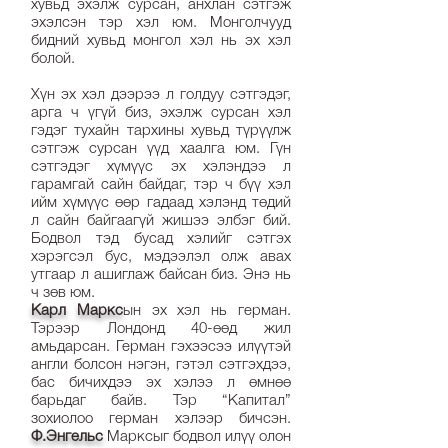
хувьд эхэлж сурсан, анхлан сэтгэж
эхэлсэн тэр хэл юм. Монголчууд
бидний хувьд монгол хэл нь эх хэл
болой.
Хүн эх хэл дээрээ л голдуу сэтгэдэг,
арга ч үгүй биз, эхэлж сурсан хэл
гэдэг тухайн тархины хувьд түрүүлж
сэтгэж сурсан үүд хаалга юм. Гүн
сэтгэдэг хүмүүс эх хэлэндээ л
гарамгай сайн байдаг, тэр ч бүү хэл
ийм хүмүүс өөр гадаад хэлэнд төдий
л сайн байгаагүй жишээ элбэг бий.
Бодвол тэд бусад хэлийг сэтгэх
хэрэгсэл бус, мэдээлэл олж авах
утгаар л ашиглаж байсан биз. Энэ нь
ч зөв юм.
Карл Маркс
ын эх хэл нь герман.
Тэрээр Лондонд 40-өөд жил
амьдарсан. Герман гэхээсээ илүүтэй
англи болсон нэгэн, гэтэл сэтгэхдээ,
бас бичихдээ эх хэлээ л өмнөө
барьдаг байв. Тэр “Капитал”
зохиолоо герман хэлээр бичсэн.
Ф.Энгельс
Марксыг бодвол илүү олон