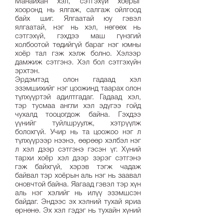
Манайхан хэл, сэтгэхүй хоёрыг
хооронд нь ялгаж, салгаж ойлгоод
байх шиг. Ялгаатай юу гэвэл
ялгаатай, нэг нь хэл, нөгөөх нь
сэтгэхүй, гэхдээ маш гүнзгий
холбоотой төдийгүй бараг нэг юмны
хоёр тал гэж хэлж болно. Хэлээр
дамжиж сэтгэнэ. Хэл бол сэтгэхүйн
эрхтэн.
Эрдэмтэд олон гадаад хэл
эзэмшихийг нэг цоожинд таарах олон
түлхүүртэй адилтгадаг. Гадаад хэл,
тэр тусмаа англи хэл эдүгээ гойд
чухалд тооцогдож байна. Гэхдээ
үүнийг туйлшруулж, хэтрүүлж
болохгүй. Учир нь та цоожоо нэг л
түлхүүрээр нээнэ, өөрөөр хэлбэл нэг
л хэл дээр сэтгэнэ гэсэн үг. Хүний
тархи хоёр хэл дээр зэрэг сэтгэнэ
гэж байхгүй, хэрэв тэгж чадаж
байвал тэр хоёрын аль нэг нь заавал
оновчтой байна. Яагаад гэвэл тэр хүн
аль нэг хэлийг нь илүү эзэмшсэн
байдаг. Эндээс эх хэлний тухай яриа
өрнөнө. Эх хэл гэдэг нь тухайн хүний