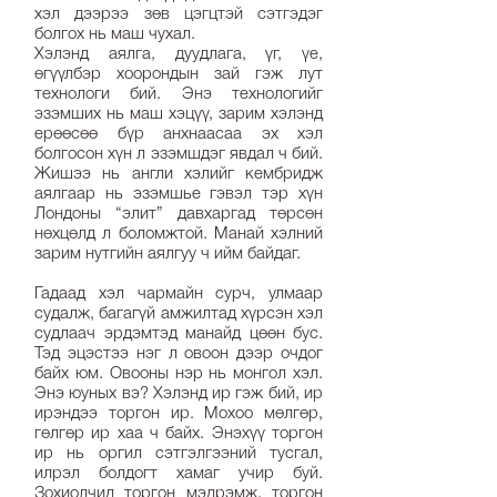
хэл дээрээ зөв цэгцтэй сэтгэдэг
болгох нь маш чухал.
Хэлэнд аялга, дуудлага, үг, үе,
өгүүлбэр хоорондын зай гэж лут
технологи бий. Энэ технологийг
эзэмших нь маш хэцүү, зарим хэлэнд
ерөөсөө бүр анхнаасаа эх хэл
болгосон хүн л эзэмшдэг явдал ч бий.
Жишээ нь англи хэлийг кембридж
аялгаар нь эзэмшье гэвэл тэр хүн
Лондоны “элит” давхаргад төрсөн
нөхцөлд л боломжтой. Манай хэлний
зарим нутгийн аялгуу ч ийм байдаг.
Гадаад хэл чармайн сурч, улмаар
судалж, багагүй амжилтад хүрсэн хэл
судлаач эрдэмтэд манайд цөөн бус.
Тэд эцэстээ нэг л овоон дээр очдог
байх юм. Овооны нэр нь монгол хэл.
Энэ юуных вэ? Хэлэнд ир гэж бий, ир
ирэндээ торгон ир. Мохоо мөлгөр,
гөлгөр ир хаа ч байх. Энэхүү торгон
ир нь оргил сэтгэлгээний тусгал,
илрэл болдогт хамаг учир буй.
Зохиолчид торгон мэдрэмж, торгон