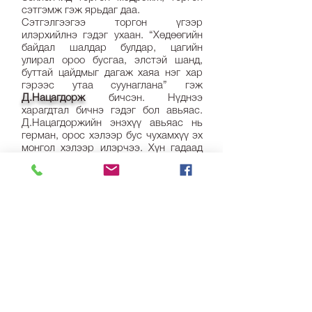
сэтгэмж гэж ярьдаг даа.
Сэтгэлгээгээ торгон үгээр
илэрхийлнэ гэдэг ухаан. “Хөдөөгийн
байдал шалдар булдар, цагийн
улирал ороо бусгаа, элстэй шанд,
буттай цайдмыг дагаж хаяа нэг хар
гэрээс утаа суунаглана” гэж
Д.Нацагдорж
бичсэн. Нүднээ
харагдтал бичнэ гэдэг бол авьяас.
Д.Нацагдоржийн энэхүү авьяас нь
герман, орос хэлээр бус чухамхүү эх
монгол хэлээр илэрчээ. Хүн гадаад
хэлийг хэдий чинээ сайн сурна, тэр
хэмжээгээр эх хэлнийхээ яруу
баялгийг мэдэрч, хамгаалж
хөгжүүлэхийг эрмэлздэг аж. Энэ бол
тэр хүний тархи эрүүл байгаагийн
шинж.
Хэл сэтгэхүйн хүрээнд авч үзвэл
гадаад хэл сурах нь зорилго биш юм.
Хэл сурна гэдэг сэтгэх хэрэгсэлтэй
болж буй хэрэг. Зорилго бол
сэтгэхэд, тэр тусмаа торгон иртэй
сэтгэж, түүнийгээ үгээр илэрхийлэх.