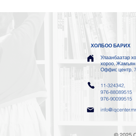
ХОЛБОО БАРИХ
Улаанбаатар хот
хороо, Жамъян 
Оффис центр, 7
11-324342,
976-88089515
976-90099515
info@iqcenter.m
© 2025 