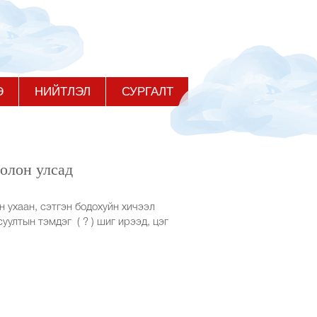
Э
НИЙТЛЭЛ
СУРГАЛТ
 олон улсад
н ухаан, сэтгэн бодохуйн хичээл
уултын тэмдэг ( ? ) шиг ирээд, цэг