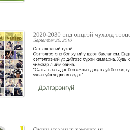
2020-2030 онд онцгой чухалд то
September 26, 2016
Сэтгэлгээний тухай
Сэтгэлгээ-энэ бол хүний үндсэн баялаг юм. Би
сэтгэлгээний ур дүйгээс бүрэн хамаарна. Хувь 
үнэхээр л ийм байна.
"Сэтгэлгээ гэдэг бол ажлын дадал дүй бөгөөд т
ухаан үйл хөдлөлд ордог".
Дэлгэрэнгүй
Оюун ухааныг хэмжих нь