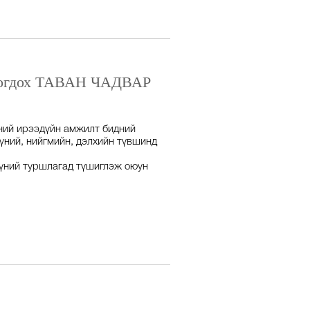
оцогдох ТАВАН ЧАДВАР
дний ирээдүйн амжилт бидний
хүний, нийгмийн, дэлхийн түвшинд
үүний туршлагад түшиглэж оюун