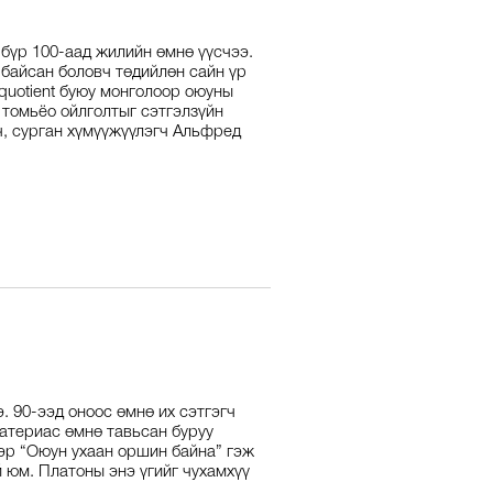
бүр 100-аад жилийн өмнө үүсчээ.
байсан боловч төдийлөн сайн үр
e quotient буюу монголоор оюуны
 томьёо ойлголтыг сэтгэлзүйн
, сурган хүмүүжүүлэгч Альфред
. 90-ээд оноос өмнө их сэтгэгч
материас өмнө тавьсан буруу
ээр “Оюун ухаан оршин байна” гэж
 юм. Платоны энэ үгийг чухамхүү