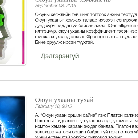
September 08, 2015
Оюуны хөгжлийн түвшинг тогтоох анхны тестүүд 
Оюун ухааныг хэмжих талаар ихээхэн сонирхож 
дүнд хүрч чаддаггүй байсан ажээ. IQ-intelligenc
илтгэцүүр, оюун ухааны коэффициент гэсэн нэр
шинжлэх ухаанд анхлан Францын сэтгэл судлаач
Бине оруулж ирсэн түүхтэй.
Дэлгэрэнгүй
Оюун ухааны тухай
February 18, 2015
А. “Оюун ухаан оршин байна” гэж Платон хэлжээ
Платоныг идеалист гүн ухааны эцэг, ухамсрыг 
номтон хэмээн хараан зүхдэг байлаа. Платон в
хэлэхдээ матери оршин байдаггүй гэж нотлоогүй
хүний ертөнцтэй холбож ойлговол зохино.