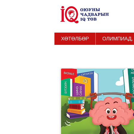
ХӨТӨЛБӨР
ОЛИМПИАД,