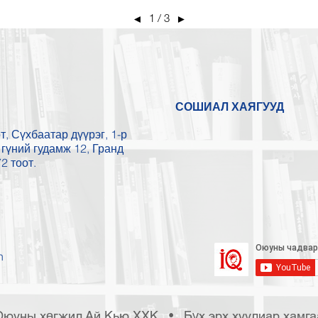
1 / 3
◄
►
СОШИАЛ ХАЯГУУД
, Сүхбаатар дүүрэг, 1-р
гүний гудамж 12, Гранд
2 тоот.
n
Оюуны хөгжил Ай Кью ХХК • Бүх эрх хуулиар хамгаа