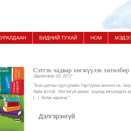
 УРАЛДААН
БИДНИЙ ТУХАЙ
НОМ
МЭДЭ
Сэтгэх чадвар хөгжүүлэх хөтөлбөр
September 25, 2017
"Бүх шатны сургуулийн тэргүүлэх хичээл нь оюу
байх ёстой. Ингэхгүй аваас хүүхэд хичээлдээ ас
( . ) болж харина."
Дэлгэрэнгүй