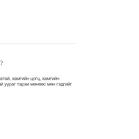
?
атай, хамгийн цогц, хамгийн
ий уураг тархи мөнөөс мөн гэдгийг