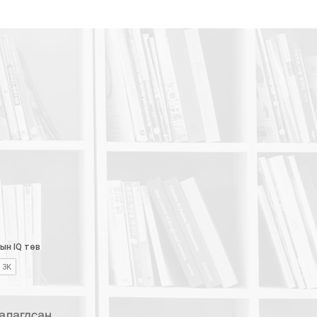
лагдсан​