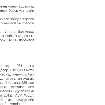
орчинд манай эрдэмтэд
ллах болов уу?, сайн
ө сэв хайдаг. Хэрвээ
о орчинтой нь холбож
э. Ингээд бодохоор,
олж байж ч мэдэх нь.
 орчных нь доройтол
дэргэд 1971 онд
длаар 1,157,030 метр
ой, хэд хэдэн салбар
д, хүрээлэнгүүдтэй.
ны байдлаар 838 сая
ааны тэтгэлэг авч
ологийн уураг тархи
ion 2012), ASIA WEEK
50 их сургуулийн
эн." - Admin.