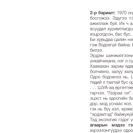
2-р баримт:
1970 он
босгожээ. Эдүгээ т
ажиллаж буй. Их ч а
асуудал хуримтлагдса
хоцрогдсон, бас бус. 
Би хувьдаа цалин нэ
гэж бодохгүй байна.
билээ.
Эрдэм шинжилгээни
унхайчихана, нэг л су
Хааяахан зарим өдө
болчихно, залуу хал
Одоо бодохнээ нь, 
төдий л таатай бус 
. . . ШУА-аа өргөтгө
гарчээ. “Газраа ол”
эцэст нь одоогийн б
дор, мод уснаас хол
гэх нь бүү хэл, ерөө
“эрдэмтэд” байжуху
Тэд экология гэдэг 
агаарын мэдээ г
хүрээлэнгүүдээ одо