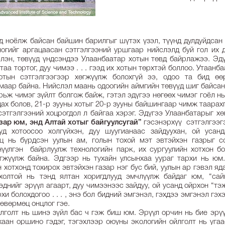
д ноёлж байсан байшин барилгыг шүтэх үзэл, түүнд дулдуйдсан
огийг аргацаасан сэтгэлгээний уршгаар нийслэлд буй гол их 
лэн, төвүүд үндсэндээ Улаанбаатар хотын төвд байрлажээ. Эдү
утаа тортог, дуу чимээ . . . гээд их хотын төрхтэй боллоо. Утаанб
отын сэтгэлгээгээр хөгжүүлж болохгүй ээ, одоо та бид өө
маар байна. Нийслэл маань одоогийн аймгийн төвүүд шиг байсан
арьж чимэг зүйлт болгож байж, гэтэл эдүгээ нөгөөх чимэг гоёл н
ах болов, 21-р зууны хотыг 20-р зууны байшингаар чимж таарахг
сэтгэлгээний хоцрогдол л байгаа хэрэг. Эдүгээ Улаанбатарыг х
ар юм, энд Алтай хотыг байгуулсугай”
гэсэнэрхүү сэтгэлгээг
д хотоосоо холгүйхэн, дуу шуугианаас зайдуухан, ой усанд
эц нь бүрдсэн уулын ам, голын тохой мэт эвтэйхэн газрыг 
нүүлгэн байрлуулж технологийн парк, их сургуулийн хотхон бо
өгжүүлж байна. Эдгээр нь тухайн улсынхаа уураг тархи нь юм
 хотхонд тохирох эвтэйхэн газар нэг бус бий, уулын ар гэвэл я
холтой нь тэнд ялтан хоригдлууд эмчлүүлж байдаг юм, “сай
эднийг эрүүл агаарт, дуу чимээнээс зайдуу, ой усанд ойрхон “тэ
хи болохдогоо . . . , энэ бол бидний эмгэнэл, гэхдээ эмгэнэл гэх
 өвөрмөц онцлог гэе.
голт нь шинэ зүйл бас ч гэж биш юм. Эрүүл орчин нь бие эрүү
хаан оршино гэдэг, тэгэхлээр оюуны экологийн ойлголт нь уга