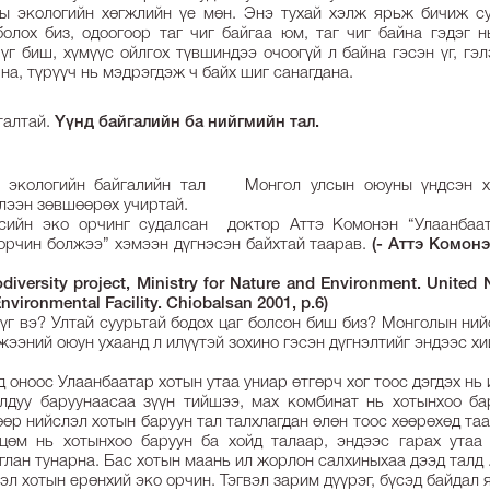
ы экологийн хөгжлийн үе мөн. Энэ тухай хэлж ярьж бичиж с
олох биз, одоогоор таг чиг байгаа юм, таг чиг байна гэдэг 
үг биш, хүмүүс ойлгох түвшиндээ очоогүй л байна гэсэн үг, гэл
рна, түрүүч нь мэдрэгдэж ч байх шиг санагдана.
талтай.
Yүнд байгалийн ба нийгмийн тал.
 экологийн байгалийн тал Монгол улсын оюуны үндсэн х
үлээн зөвшөөрөх учиртай.
сийн эко орчинг судалсан доктор Аттэ Комонэн “Улаанбаа
орчин болжээ” хэмээн дүгнэсэн байхтай таарав.
(- Аттэ Комонэ
iversity project, Ministry for Nature and Environment. United
vironmental Facility. Chiobalsan 2001, p.6)
үг вэ? Ултай суурьтай бодох цаг болсон биш биз? Монголын ни
жээний оюун ухаанд л илүүтэй зохино гэсэн дүгнэлтийг эндээс х
д оноос Улаанбаатар хотын утаа униар өтгөрч хог тоос дэгдэх нь
олдуу баруунаасаа зүүн тийшээ, мах комбинат нь хотынхоо бар
өр нийслэл хотын баруун тал талхлагдан өлөн тоос хөөрөхөд та
цөм нь хотынхоо баруун ба хойд талаар, эндээс гарах утаа
глан тунарна. Бас хотын маань ил жорлон салхиныхаа дээд талд .
эл хотын ерөнхий эко орчин. Тэгвэл зарим дүүрэг, бүсэд байдал