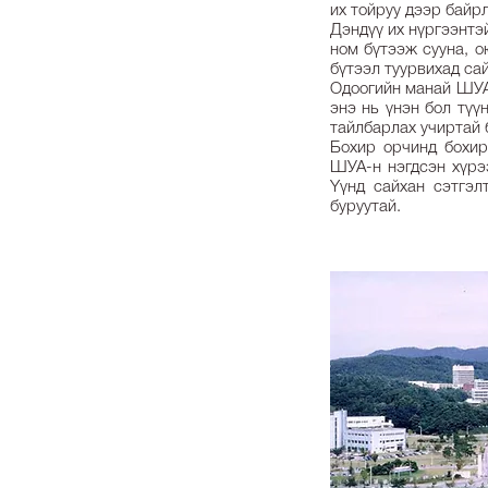
их тойруу дээр байрл
Дэндүү их нүргээнтэй
ном бүтээж сууна, о
бүтээл туурвихад са
Одоогийн манай ШУА-
энэ нь үнэн бол түү
тайлбарлах учиртай б
Бохир орчинд бохир
ШУА-н нэгдсэн хүрээ
Yүнд сайхан сэтгэл
буруутай.