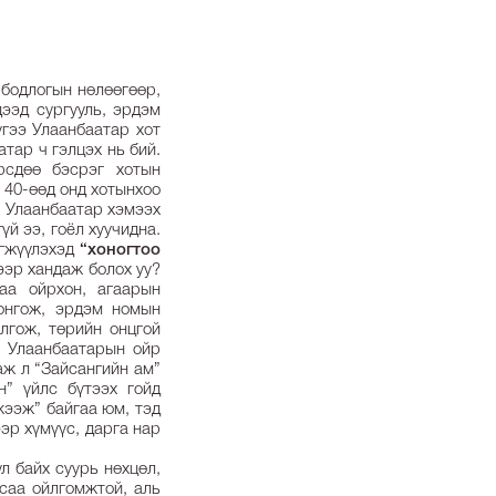
 бодлогын нөлөөгөөр,
дээд сургууль, эрдэм
гээ Улаанбаатар хот
аатар ч гэлцэх нь бий.
рсдөө бэсрэг хотын
 40-өөд онд хотынхоо
ь Улаанбаатар хэмээх
үй ээ, гоёл хуучидна.
өгжүүлэхэд
“хоногтоо
ээр хандаж болох уу?
аа ойрхон, агаарын
сонгож, эрдэм номын
лгож, төрийн онцгой
. Улаанбаатарын ойр
даж л “Зайсангийн ам”
н” үйлс бүтээх гойд
жээж” байгаа юм, тэд
ээр хүмүүс, дарга нар
л байх суурь нөхцөл,
асаа ойлгомжтой, аль