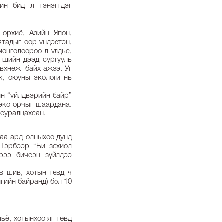
ин бид л тэнэгтдэг
 орхиё, Азийн Япон,
ятадыг өөр үндэстэн,
монголоороо л үлдье,
гшийн дээд сургууль
өвхнөж байх ажээ. Уг
ж, оюуны экологи нь
йн “үйлдвэрийн байр”
 эко орчыг шаардана.
 суралцахсан.
даа ард олныхоо дунд
 Тэрбээр “Би зохиол
рээ бичсэн зүйлдээ
ув шив, хотын төвд ч
ийн байранд) бол 10
ьё, хотынхоо яг төвд