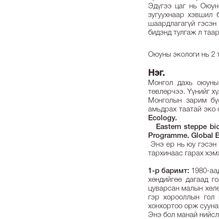
Эдүгээ цаг нь Оюун
зугуухнаар хэвшил б
шаардлагагүй гэсэн 
бидэнд тулгаж л таа
Оюуны экологи нь 2 
Нэг.
Монгол дахь оюуны
төвлөрчээ. Yүнийг х
Монголын зарим бү
амьдрах таатай эко 
Ecology.
Eastern steppe biod
Programme. Global En
Энэ ер нь юу гэсэн 
тархинаас гарах хэм
1-р баримт:
1980-аа
хөндийгөө дагаад г
цуварсан малын хөлө
гэр хорооллын гол 
хонхортоо орж сууна
Энэ бол манай нийсл