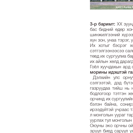
3-р баримт:
XX зуун
бас бидний өдөр хон
шинжилгээний хүрээ
хүн зон, унаа тэрэг, 
Их хотыг бэсрэг х
сэтгэлгээнээсээ сал
төвд их сургуулиа б
их айлын хөлд дарагд
Гоёл хуучдахын ард 
морины идэштэй газ
Дэлхийн улс орнуу
сэлгээтэй, дэд бүт
газруудаа тийш нь 
бодлогоор тэтгэн х
орчинд их сургуулийн
бэлэн байна, сонир
ирээдүйтэй учраас т
л монголын уураг тар
уурлах тул монголын
Оюуны эко орчны ойл
эрүүл биед саруул у