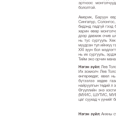
эртнээс монголчуу
бололтой.
Америк, Баруун евр
Сингапур, Солонгос,
бидэнд падгүй гээд 
харин өвөр монголч
дээр давхиж очив шү
нь тус сургууль Хө
муудсан тул ийнхүү г
XXI зуун бол мэдлэг
нь их сургууль, эрд
Тийм эко орчин мана
Нэгэн зүйл:
Лев Тол
Их зохиолч Лев Толс
өнгөрөөдөг, өвөл н
бүтээлээ хөдөө га
найруулгын төдий л з
Өгүүллийн энэ хэсги
(МУИС, ШУТИС, МУБИ
цаг суухад ч үүнийг 
Нэгэн зүйл:
Анхны су