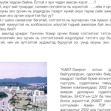
уулж чадсан байна. Ёстой л эрх чадал заасан хэрэг . . .?
, хорт хий тунардаг, салхивч онгойлгох нь хориотой . . ., ийм л 
юуны эко орчин нь алдагдсан газарт хүний оюун тархи сайн ажи
йхан эко орчин хэрэгтэй бус уу?
г шинэ санаачлаг багатай, сэтгэлгээ нь хуучирсан гэж хүмүүс ө
нийг хүмүүстэй нь холбохоосоо илүүтэй тэдний ажиллаж буй эк
иш биз!!!
 амьтад үрждэг. Yүнчлэн бохир орчин бохир сэтгэлгээг тэтгэн
лэнгийн эко орчин нь сэтгэлгээний хоцрогдлыг тэтгэгч үүр б
тэй, чин их зүтгэлтэй эрдэмтэд буруугүй ээ, үүнд оюуны эко
"KAIST-Daejeon хотын 
байгуулагдсан, одоогийн бай
квадрат талбай бүхий хотхонт
сургууль, судалгааны төвүү
3өвхөн компаниудаас 2002 о
америк долларын судалг
байсан, БНСУ-ын ШУ ба техн
болох зорилттой (KAIST vis
сэтгүүлийн Азийн TOP 
жагсаалтыг 2002 онд тэргүүлс