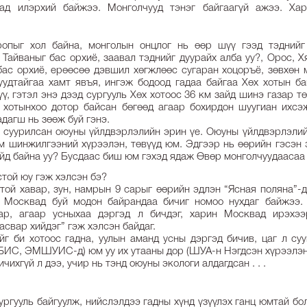
дад илэрхий байжээ. Монголчууд тэнэг байгаагүй ажээ. Хар
опыг хол байна, монголын онцлог нь өөр шүү гээд тэднийг
 Тайваныг бас орхиё, заавал тэднийг дуурайх алба уу?, Орос, Х
бас орхиё, ерөөсөө дэвшил хөгжлөөс сугаран хоцоръё, зөвхөн 
уудтайгаа хамт явъя, ингэж бодоод гадаа байгаа Хөх хотын ба
ү, гэтэл энэ дээд сургууль Хөх хотоос 36 км зайд шинэ газар т
х хотынхоо дотор байсан бөгөөд агаар бохирдон шуугиан ихсэ
адагш нь зөөж буй гэнэ.
т суурилсан оюуны үйлдвэрлэлийн эрин үе. Оюуны үйлдвэрлэли
эм шинжилгээний хүрээлэн, төвүүд юм. Эдгээр нь өөрийн гэсэн
йд байна уу? Бусдаас биш юм гэхэд ядаж Өвөр монголчуудаасаа
стой юу гэж хэлсэн бэ?
той хавар, зун, намрын 9 сарыг өөрийн эдлэн “Ясная поляна”-
ь Москвад буй модон байрандаа бичиг номоо нухдаг байжээ.
зар, агаар усныхаа дэргэд л бичдэг, харин Москвад ирэхээ
асвар хийдэг” гэж хэлсэн байдаг.
йг би хотоос гадна, уулын аманд усны дэргэд бичив, цаг л су
С, ЭМШУИС-д) юм уу их утааны дор (ШУА-н Нэгдсэн хүрээлэнг
бичихгүй л дээ, учир нь тэнд оюуны экологи алдагдсан . . .
ргууль байгуулж, нийслэлдээ гадны хүнд үзүүлэх ганц юмтай бол