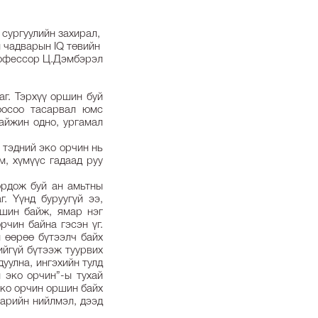
 сургуулийн захирал,
 чадварын IQ төвийн
рофессор Ц.Дэмбэрэл
аг. Тэрхүү оршин буй
ноосоо тасарвал юмс
дайжин одно, ургамал
, тэдний эко орчин нь
м, хүмүүс гадаад руу
вордож буй ан амьтны
. Yүнд буруугүй ээ,
ршин байж, ямар нэг
чин байна гэсэн үг.
н өөрөө бүтээлч байх
ийгүй бүтээж туурвих
уулна, ингэхийн тулд
 эко орчин”-ы тухай
эко орчин оршин байх
нарийн нийлмэл, дээд