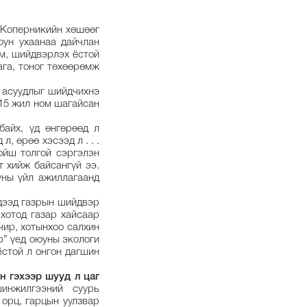
 Коперникийн хөшөөг
юун ухаанаа дайчлан
юм, шийдвэрлэх ёстой
бага, тоног төхөөрөмж
н асуудлыг шийдчихнэ
 15 жил ном шагайсан
айх, үд өнгөрөөд л
л, өрөө хэсээд л . . .
ойш толгой сэргэлэн
т хийж байсангүй ээ.
уны үйл ажиллагаанд
н дээд газрын шийдвэр
 хотод газар хайсаар
чир, хотынхоо салхин
р” үед оюуны экологи
 ёстой л онгон дагшин
н гэхээр шууд л цаг
инжилгээний суурь
орц, гарцын уулзвар