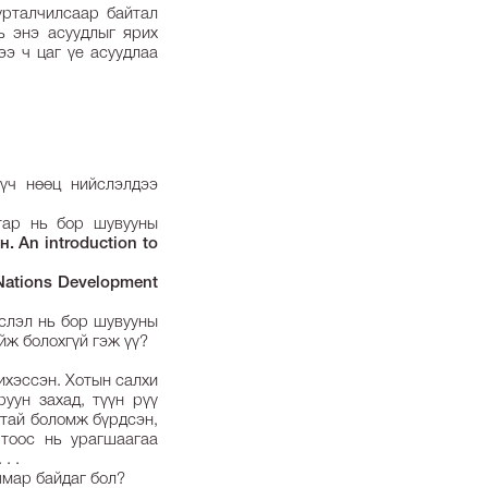
урталчилсаар байтал
нь энэ асуудлыг ярих
ээ ч цаг үе асуудлаа
үч нөөц нийслэлдээ
тар нь бор шувууны
н. An introduction to
 Nations Development
йслэл нь бор шувууны
ийж болохгүй гэж үү?
 ихэссэн. Хотын салхи
уун захад, түүн рүү
атай боломж бүрдсэн,
 тоос нь урагшаагаа
 . .
 ямар байдаг бол?