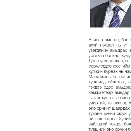
Аливаа амьтан, бас 
ахуй нөхцөл нь уг 
үзэгдлийн амьдрах ч
ургахаа болино, хүм
Дээр үед арслан, заа
өөрчлөгдсөнөөс ийм 
хулжин дүрвэх нь нэм
Манайхан эко орчин 
түвшинд ойлгодог, 
гэхдээ одоо амьдра
хэмжээгээр амьдарч
Гэтэл хүн нь зөвхөн
учиртай, тэгэхлээр 
эко орчинг шаардах 
тухайн хүний оюун 
ойлголт гарна. Хүни
зайлшгүй нөхцөл бол
түвшний эко орчин б