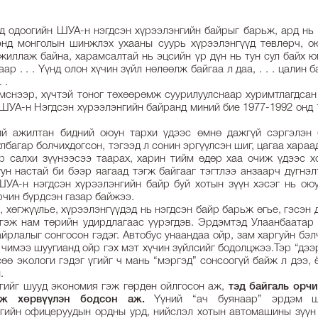
д одоогийн ШУА-н нэгдсэн хүрээлэнгийн байрыг барьж, ард нь
энд монголын шинжлэх ухааны суурь хүрээлэнгүүд төвлөрч, о
жиллаж байна, харамсалтай нь эцсийн үр дүн нь тун сул байх 
ар . . . Yүнд олон хүчин зүйл нөлөөлж байгаа л даа, . . . цалин 
. .
мснээр, хүчтэй тоног төхөөрөмж суурилуулснаар хуримтлагдса
 ШУА-н Нэгдсэн хүрээлэнгийн байранд миний бие 1977-1992 онд
й ажилтан бидний оюун тархи үдээс өмнө дажгүй сэргэлэн б
лбагар болчихдогсон, тэгээд л сонин эргүүлсэн шиг, цагаа хараад 
р салхи зүүнээсээ таарах, харин тийм өдөр хаа очиж үдээс х
уун настай би бээр яагаад тэгж байгааг тэгтлээ анзаарч дүгнэл
ШУА-н нэгдсэн хүрээлэнгийн байр буй хотын зүүн хэсэг нь ою
орчин бүрдсэн газар байжээ.
е, хөгжүүлье, хүрээлэнгүүдэд нь нэгдсэн байр барьж өгье, гэсэ
 гэж нам төрийн удирдлагаас үүрэгдэв. Эрдэмтэд Улаанбаатар
айрлалыг сонгосон гэдэг. Автобус унаандаа ойр, зам харгуйн бэл
, чимээ шуугианд ойр гэх мэт хүчин зүйлсийг бодолцжээ.Тэр “дээ
сөө экологи гэдэг үгийг ч мань “мэргэд” сонсоогүй байж л дээ,
й.
үгийг шууд экономия гэж гөрдөн ойлгосон аж,
тэд байгаль орчи
эж хөрвүүлэн бодсон аж.
Yүний “ач буянаар” эрдэм ш
огийн офицеруудын ордны урд, нийслэл хотын автомашины зүүн 