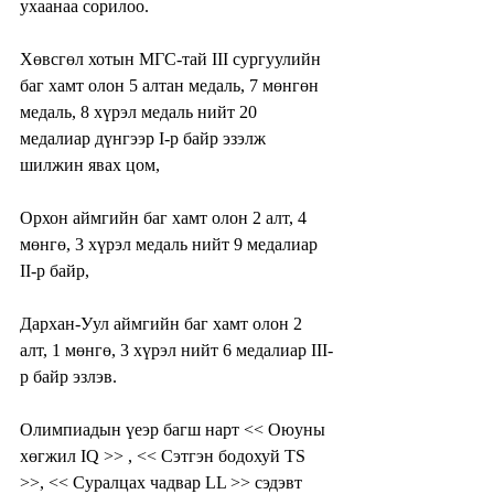
ухаанаа сорилоо. 
Хөвсгөл хотын МГС-тай III сургуулийн 
баг хамт олон 5 алтан медаль, 7 мөнгөн 
медаль, 8 хүрэл медаль нийт 20 
медалиар дүнгээр I-р байр эзэлж 
шилжин явах цом, 
Орхон аймгийн баг хамт олон 2 алт, 4 
мөнгө, 3 хүрэл медаль нийт 9 медалиар 
II-р байр, 
Дархан-Уул аймгийн баг хамт олон 2 
алт, 1 мөнгө, 3 хүрэл нийт 6 медалиар III-
р байр эзлэв. 
Олимпиадын үеэр багш нарт << Оюуны 
хөгжил IQ >> , << Сэтгэн бодохуй TS 
>>, << Суралцах чадвар LL >> сэдэвт 