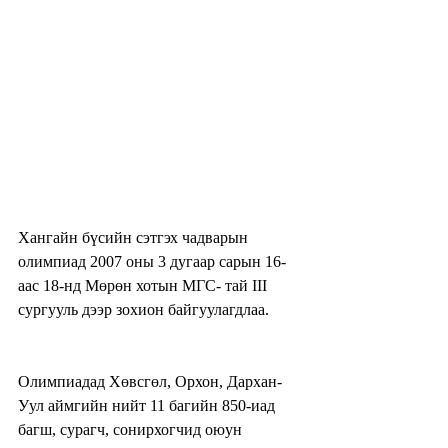
Хангайн бүсийн сэтгэх чадварын 
олимпиад 2007 оны 3 дугаар сарын 16-
аас 18-нд Мөрөн хотын МГС- тай III 
сургууль дээр зохион байгуулагдлаа. 
Олимпиадад Хөвсгөл, Орхон, Дархан-
Уул аймгийн нийт 11 багийн 850-иад 
багш, сурагч, сонирхогчид оюун 