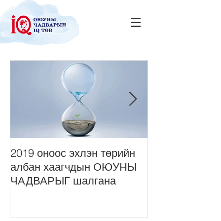
2019 оноос эхлэн төрийн
Нийт монголч
албан хаагчдын ОЮУНЫ
сонордуулах 
ЧАДВАРЫГ шалгана