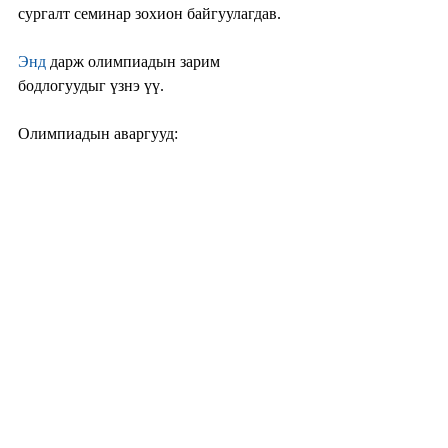
сургалт семинар зохион байгуулагдав.
Энд
 дарж олимпиадын зарим 
бодлогуудыг үзнэ үү.
Олимпиадын аваргууд: