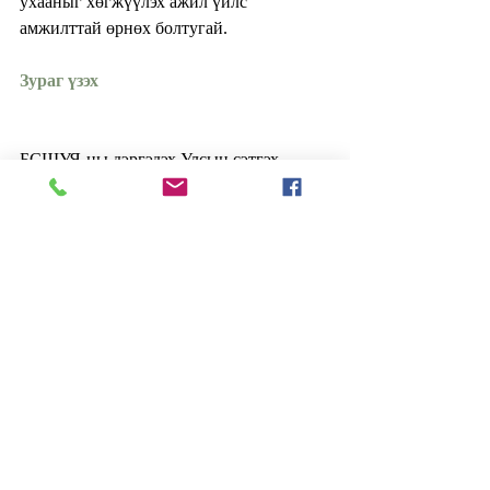
ухааныг хөгжүүлэх ажил үйлс 
амжилттай өрнөх болтугай.
Зураг үзэх
БСШУЯ-ны дэргэдэх Улсын сэтгэх 
чадварын олимпиад зохион байгуулах 
хороо
Оюуны чадварын IQ төв