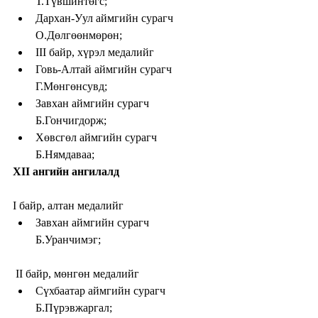
Т.Түвшинтөгс;  
Дархан-Уул аймгийн сурагч 
О.Дөлгөөнмөрөн;    
III байр, хүрэл медалийг  
Говь-Алтай аймгийн сурагч 
Г.Мөнгөнсувд;  
Завхан аймгийн сурагч 
Б.Гончигдорж;  
Хөвсгөл аймгийн сурагч 
Б.Нямдаваа;   
XII ангийн ангилалд
I байр, алтан медалийг  
Завхан аймгийн сурагч 
Б.Уранчимэг;  
 II байр, мөнгөн медалийг  
Сүхбаатар аймгийн сурагч 
Б.Пүрэвжаргал;   