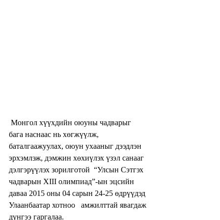
 Монгол хүүхдийн оюуны чадварыг 
бага наснаас нь хөгжүүлж, 
баталгаажуулах, оюун ухааныг дээдлэн 
эрхэмлэж, дэмжин хөхиүлэх үзэл санааг 
дэлгэрүүлэх зорилготой  “Улсын Сэтгэх 
чадварын XIII олимпиад”-ын эцсийн 
даваа 2015 оны 04 сарын 24-25 өдрүүдэд 
Улаанбаатар хотноо   амжилттай явагдаж 
дүнгээ гаргалаа.