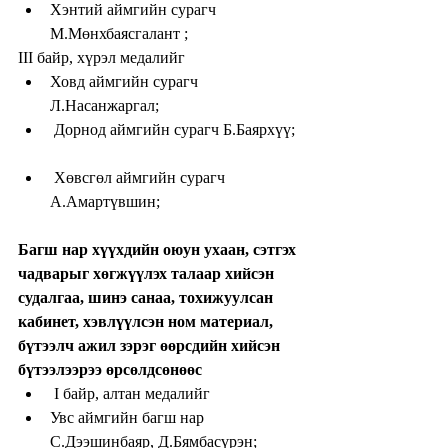
Хэнтий аймгийн сурагч 
М.Мөнхбаясгалант ;  
III байр, хүрэл медалийг  
Ховд аймгийн сурагч 
Л.Насанжаргал;  
 Дорнод аймгийн сурагч Б.Баярхүү; 
 Хөвсгөл аймгийн сурагч 
А.Амартүвшин; 
Багш нар хүүхдийн оюун ухаан, сэтгэх 
чадварыг хөгжүүлэх талаар хийсэн 
судалгаа, шинэ санаа, тохижуулсан 
кабинет, хэвлүүлсэн ном материал, 
бүтээлч ажил зэрэг өөрсдийн хийсэн 
бүтээлээрээ өрсөлдсөнөөс
 I байр, алтан медалийг  
Увс аймгийн багш нар 
С.Дээшинбаяр, Д.Бямбасүрэн;     