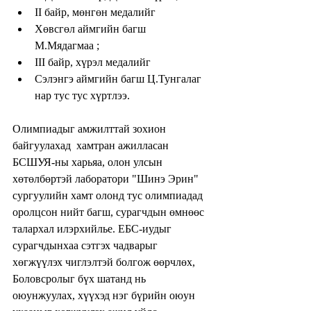
II байр, мөнгөн медалийг  
Хөвсгөл аймгийн багш 
М.Мядагмаа ;    
III байр, хүрэл медалийг  
Сэлэнгэ аймгийн багш Ц.Тунгалаг 
нар тус тус хүртлээ.   
Олимпиадыг амжилттай зохион 
байгуулахад  хамтран ажилласан 
БСШУЯ-ны харьяа, олон улсын 
хөтөлбөртэй лаборатори "Шинэ Эрин" 
сургуулийн хамт олонд тус олимпиадад 
оролцсон нийт багш, сурагчдын өмнөөс 
талархал илэрхийлье. ЕБС-иудыг 
сурагчдынхаа сэтгэх чадварыг 
хөгжүүлэх чиглэлтэй болгож өөрчлөх, 
Боловсролыг бүх шатанд нь 
оюунжуулах, хүүхэд нэг бүрийн оюун 