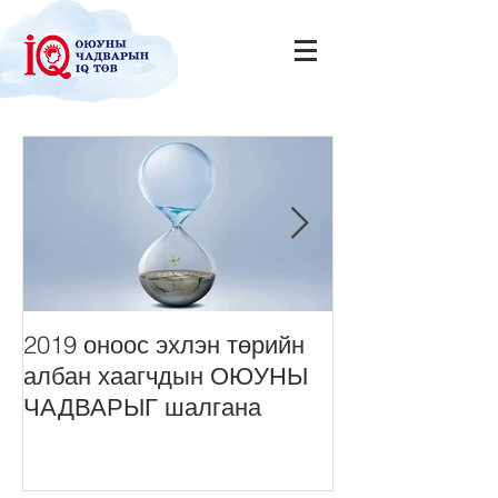
2019 оноос эхлэн төрийн
Нийт монголч
албан хаагчдын ОЮУНЫ
сонордуулах 
ЧАДВАРЫГ шалгана