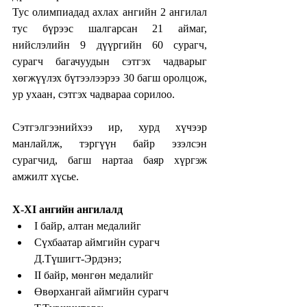
Тус олимпиадад ахлах ангийн 2 ангилал 
тус бүрээс шалгарсан 21 аймаг, 
нийслэлийн 9 дүүргийн 60 сурагч, 
сурагч багачуудын сэтгэх чадварыг 
хөгжүүлэх бүтээлээрээ 30 багш оролцож, 
ур ухаан, сэтгэх чадвараа сорилоо.
Сэтгэлгээнийхээ ир, хурд хүчээр 
манлайлж, тэргүүн байр эзэлсэн 
сурагчид, багш нартаа баяр хүргэж 
амжилт хүсье. 
X-XI ангийн ангилалд 
I байр, алтан медалийг  
Сүхбаатар аймгийн сурагч 
Д.Түшигт-Эрдэнэ;     
II байр, мөнгөн медалийг  
Өвөрхангай аймгийн сурагч 