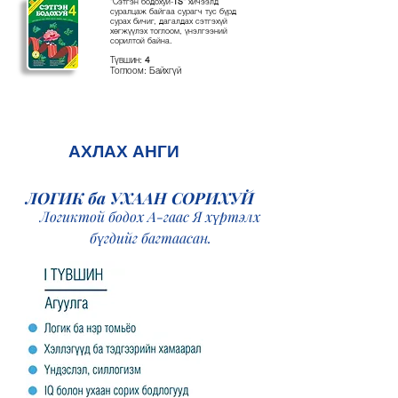
"Сэтгэн бодохуй-
TS
" хичээлд
суралцаж байгаа сурагч тус бүрд
сурах бичиг, дагалдах сэтгэхүй
хөгжүүлэх тоглоом, үнэлгээний
сорилтой байна.
Түвшин:
4
Тоглоом: Байхгүй
АХЛАХ АНГИ
ЛОГИК ба УХААН СОРИХУЙ
Логиктой бодох А-гаас Я хүртэлх
бүгдийг багтаасан.