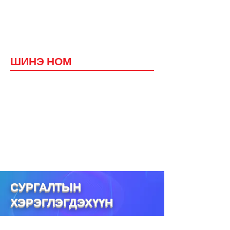
хичээл нь оюун ухаан, сэтгэн
бодохуйн хичээл байх ёстой.
дэлгэрэнгүй
ШИНЭ НОМ
Логиктой бодох, зөв эргэцүүлэх
чадвар хөгжүүлэх бүтэн курс -
“Логик ба ухаан сорихуй” I, II
түвшин
дэлгэрэнгүй
СУРГАЛТЫН
ХЭРЭГЛЭГДЭХҮҮН