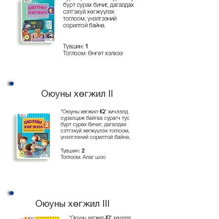
бүрт сурах бичиг, дагалдах
сэтгэхүй хөгжүүлэх
тоглоом, үнэлгээний
сорилтой байна.
Түвшин:
1
Тоглоом: Өнгөт хэлхээ
Оюуны хөгжил II
"Оюуны хөгжил-
IQ
" хичээлд
суралцаж байгаа сурагч тус
бүрт сурах бичиг, дагалдах
сэтгэхүй хөгжүүлэх тоглоом,
үнэлгээний сорилтой байна.
Түвшин:
2
Тоглоом: Алаг шоо
Оюуны хөгжил I
II
"Оюуны хөгжил-
IQ
" хичээлд