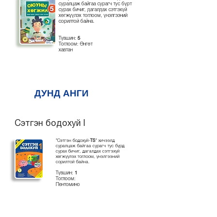
суралцаж байгаа сурагч тус бүрт
сурах бичиг, дагалдах сэтгэхүй
хөгжүүлэх тоглоом, үнэлгээний
сорилтой байна.
Түвшин:
5
Тоглоом: Өнгөт
хавтан
ДУНД АНГИ
Сэтгэн бодохуй I
"Сэтгэн бодохуй-
TS
" хичээлд
суралцаж байгаа сурагч тус бүрд
сурах бичиг, дагалдах сэтгэхүй
хөгжүүлэх тоглоом, үнэлгээний
сорилтой байна.
Түвшин:
1
Тоглоом:
Пентомино