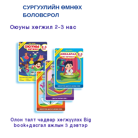
СУРГУУЛИЙН ӨМНӨХ
БОЛОВСРОЛ
Оюуны хөгжил
2-3 нас
Олон талт чадвар хөгжүүлэх Big
book+дасгал ажлын 3 дэвтэр