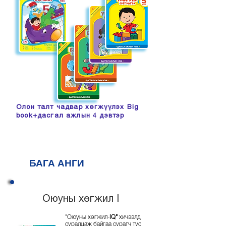
Олон талт чадвар хөгжүүлэх Big
book+дасгал ажлын 4 дэвтэр
БАГА АНГИ
Оюуны хөгжил I
"Оюуны хөгжил-
IQ"
хичээлд
суралцаж байгаа сурагч тус