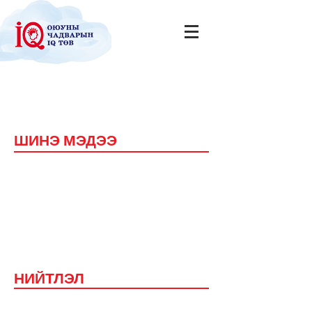
ШИНЭ МЭДЭЭ
17 дахь удаагийн "Сэтгэх
чадварын үнэлгээ, сорилго" IQ
тест сэдвийн хүрээнд зохион
байгуулагдаж дүнгээ гаргалаа.
дэлгэрэнгүй
НИЙТЛЭЛ
Бүх шатны сургуулийн тэргүүлэх