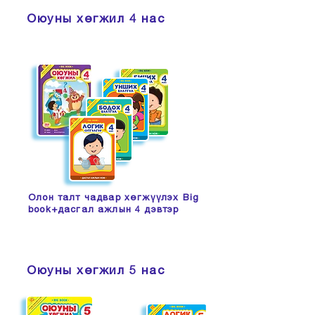
Оюуны хөгжил
4 нас
Олон талт чадвар хөгжүүлэх Big
book+дасгал ажлын 4 дэвтэр
Оюуны хөгжил
5 нас