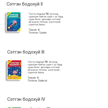
Сэтгэн бодохуй II
"Сэтгэн бодохуй-
TS
" хичээлд
суралцаж байгаа сурагч тус бүрд
сурах бичиг, дагалдах сэтгэхүй
хөгжүүлэх тоглоом, үнэлгээний
сорилтой байна.
Түвшин:
2
Тоглоом: Гурвал
Сэтгэн бодохуй III
"Сэтгэн бодохуй-
TS
" хичээлд
суралцаж байгаа сурагч тус бүрд
сурах бичиг, дагалдах сэтгэхүй
хөгжүүлэх тоглоом, үнэлгээний
сорилтой байна.
Түвшин:
3
Тоглоом: Байхгүй
Сэтгэн бодохуй IV