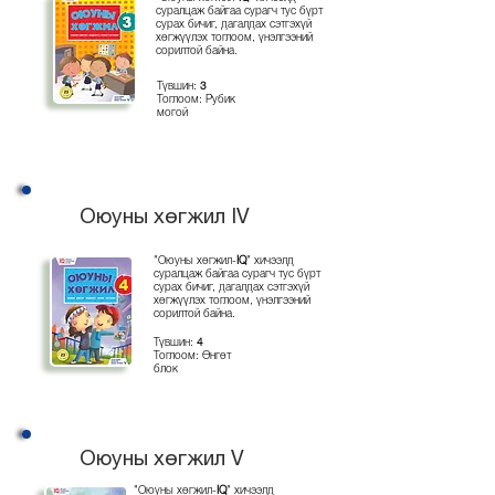
суралцаж байгаа сурагч тус бүрт
сурах бичиг, дагалдах сэтгэхүй
хөгжүүлэх тоглоом, үнэлгээний
сорилтой байна.
Түвшин:
3
Тоглоом: Рубик
могой
Оюуны хөгжил IV
"Оюуны хөгжил-
IQ
" хичээлд
суралцаж байгаа сурагч тус бүрт
сурах бичиг, дагалдах сэтгэхүй
хөгжүүлэх тоглоом, үнэлгээний
сорилтой байна.
Түвшин:
4
Тоглоом: Өнгөт
блок
Оюуны хөгжил V
"Оюуны хөгжил-
IQ
" хичээлд