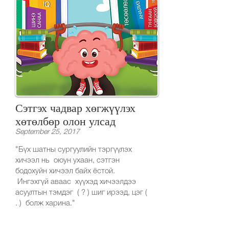
Сэтгэх чадвар хөгжүүлэх
хөтөлбөр олон улсад
September 25, 2017
"Бүх шатны сургуулийн тэргүүлэх
хичээл нь оюун ухаан, сэтгэн
бодохуйн хичээл байх ёстой.
Ингэхгүй аваас хүүхэд хичээлдээ
асуултын тэмдэг ( ? ) шиг ирээд, цэг (
. ) болж харина."