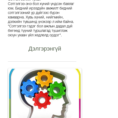
Сэтгэлгээ-энэ бол хүний үндсэн баялаг
юм. Бидний ирээдүйн амжилт бидний
сэтгэлгээний ур дүйгээс бүрэн
хамаарна. Хувь хүний, нийгмийн,
дэлхийн түвшинд үнэхээр л ийм байна.
"Сэтгэлгээ гэдэг бол ажлын дадал дүй
бөгөөд түүний туршлагад түшиглэж
оюун ухаан үйл хөдлөлд ордог".
Дэлгэрэнгүй