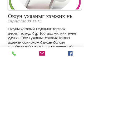
Оюун ухааныг хэмжих нь
September 08, 2015
Оюуны хөгжлийн түвшинг тогтоох
анхны тестүүд бүр 100-аад жилийн өмнө
үүсчээ. Оюун ухааныг хэмжих талаар
ихээхэн сонирхож байсан боловч
төдийлөн сайн үр дүнд хүрч чаддаггүй
байсан ажээ. IQ-intelligence quotient
буюу монголоор оюуны илтгэцүүр, оюун
ухааны коэффициент гэсэн нэр томьёо
ойлголтыг сэтгэлзүйн шинжлэх ухаанд
анхлан Францын сэтгэл судлаач, сурган
хүмүүжүүлэгч Альфред Бине оруулж
ирсэн түүхтэй.
Дэлгэрэнгүй